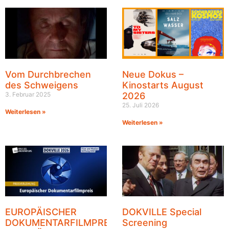
Vom Durchbrechen
Neue Dokus –
des Schweigens
Kinostarts August
3. Februar 2025
2026
25. Juli 2026
Weiterlesen »
Weiterlesen »
EUROPÄISCHER
DOKVILLE Special
DOKUMENTARFILMPREIS
Screening