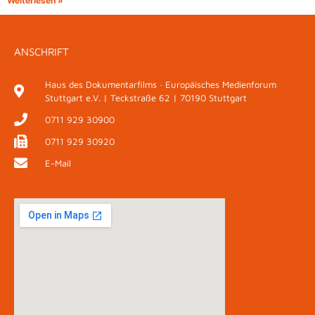
Weiterlesen »
ANSCHRIFT
Haus des Dokumentarfilms · Europäisches Medienforum
Stuttgart e.V. | Teckstraße 62 | 70190 Stuttgart
0711 929 30900
0711 929 30920
E-Mail