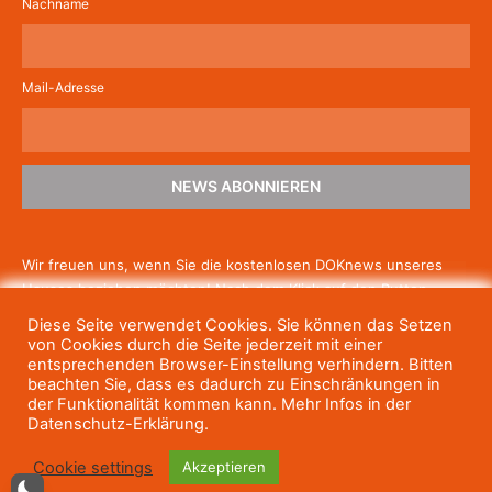
Nachname
Mail-Adresse
NEWS ABONNIEREN
Wir freuen uns, wenn Sie die kostenlosen DOKnews unseres
Hauses beziehen möchten! Nach dem Klick auf den Button
schicken wir Ihnen eine E-Mail mit einem Link zur Bestätigung,
Diese Seite verwendet Cookies. Sie können das Setzen
um die Newsletter-Anmeldung abzuschließen. Wenn Sie unsere
von Cookies durch die Seite jederzeit mit einer
Gratis-News irgendwann nicht mehr erhalten wollen, können
entsprechenden Browser-Einstellung verhindern. Bitten
beachten Sie, dass es dadurch zu Einschränkungen in
Sie
sich jederzeit einfach wieder abmelden.
der Funktionalität kommen kann. Mehr Infos in der
Datenschutz-Erklärung.
Cookie settings
Akzeptieren
© Haus des Dokumentarfilms, 2023