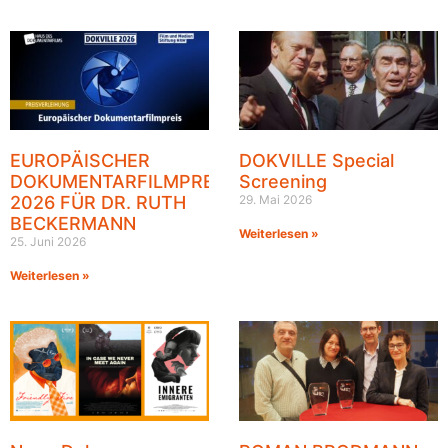
EUROPÄISCHER
DOKVILLE Special
DOKUMENTARFILMPREIS
Screening
2026 FÜR DR. RUTH
29. Mai 2026
BECKERMANN
Weiterlesen »
25. Juni 2026
Weiterlesen »