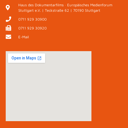
Haus des Dokumentarfilms · Europäisches Medienforum
Stuttgart e.V. | Teckstraße 62 | 70190 Stuttgart
0711 929 30900
0711 929 30920
E-Mail