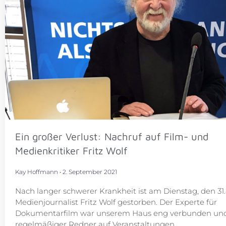
Ein großer Verlust: Nachruf auf Film- und
Medienkritiker Fritz Wolf
Kay Hoffmann
2. September 2021
Nach langer schwerer Krankheit ist am Dienstag, den 31.8
Medienjournalist Fritz Wolf gestorben. Der Experte für
Dokumentarfilm war unserem Haus eng verbunden un
regelmäßiger Redner auf Veranstaltungen.