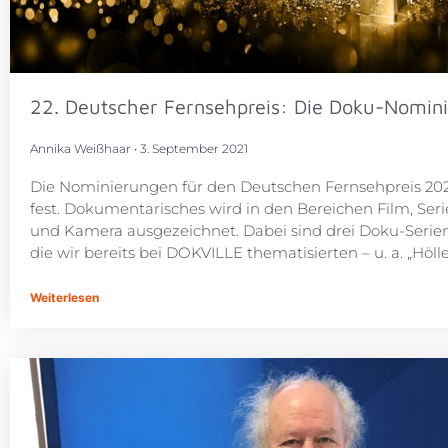
22. Deutscher Fernsehpreis: Die Doku-Nomin
Annika Weißhaar
3. September 2021
Die Nominierungen für den Deutschen Fernsehpreis 202
fest. Dokumentarisches wird in den Bereichen Film, Serie
und Kamera ausgezeichnet. Dabei sind drei Doku-Serien
die wir bereits bei DOKVILLE thematisierten – u. a. „Hölle
Weiterlesen