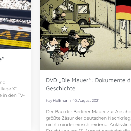
e“
DVD „Die Mauer“: Dokumente d
und
Geschichte
llage X“
e in den TV-
Kay Hoffmann
10. August 2021
Der Bau der Berliner Mauer zur Absch
größte Zäsur der deutschen Nachkriegsg
nicht minder einschneidend. Anlässlich
Errichtung am 13. August erscheint die