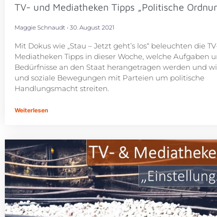
TV- und Mediatheken Tipps „Politische Ordnu
Maggie Schnaudt
30. August 2021
Mit Dokus wie „Stau – Jetzt geht’s los“ beleuchten die T
Mediatheken Tipps in dieser Woche, welche Aufgaben 
Bedürfnisse an den Staat herangetragen werden und w
und soziale Bewegungen mit Parteien um politische
Handlungsmacht streiten.
Weiterlesen