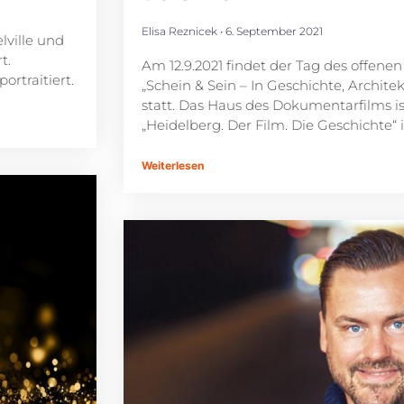
Elisa Reznicek
6. September 2021
lville und
t.
Am 12.9.2021 findet der Tag des offen
rtraitiert.
„Schein & Sein – In Geschichte, Archit
statt. Das Haus des Dokumentarfilms i
„Heidelberg. Der Film. Die Geschichte“ 
Weiterlesen