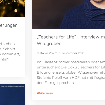
ierungen
„Teachers for Life“: Interview m
Wildgruber
1 stehen
, Schnitt
Stefanie Roloff
3. September 2021
 nominiert,
ntal“.
Im Klassenzimmer meditieren oder am
untersuchen: Die Doku „Teachers for Lif
Bildung jenseits bloßer Wissensvermit
Stefanie Roloff vom HDF hat mit Regis
den Film gesprochen.
Weiterlesen