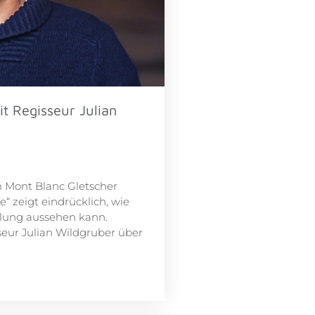
it Regisseur Julian
 Mont Blanc Gletscher
e“ zeigt eindrücklich, wie
tlung aussehen kann.
seur Julian Wildgruber über