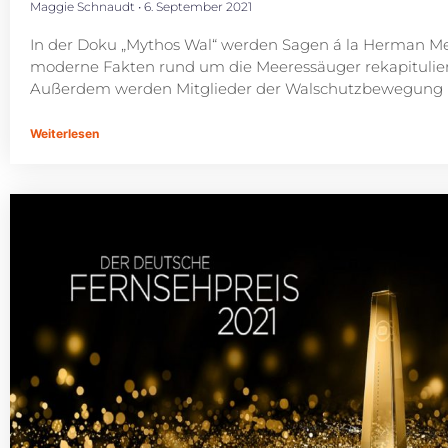
Maggie Schnaudt
6. September 2021
In der Doku „Mythos Wal“ werden Sagen á la Herman Me
moderne Fakten rund um die Meeressäuger rekapitulier
Außerdem werden Mitglieder der Walschutzbewegung po
Weiterlesen