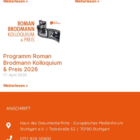
Weiterlesen »
Weiterlesen »
Programm Roman
Brodmann Kolloquium
& Preis 2026
17. April 2026
Weiterlesen »
ANSCHRIFT
Haus des Dokumentarfilms · Europäisches Medienforum
Stuttgart e.V. | Teckstraße 62 | 70190 Stuttgart
0711 929 30900