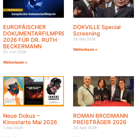
EUROPÄISCHER
DOKVILLE Special
DOKUMENTARFILMPREIS
Screening
2026 FÜR DR. RUTH
29. Mai 2026
BECKERMANN
Weiterlesen »
25. Juni 2026
Weiterlesen »
Neue Dokus –
ROMAN BRODMANN
Kinostarts Mai 2026
PREISTRÄGER 2026
1. Mai 2026
29. April 2026