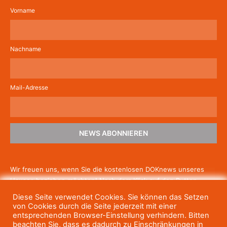
Vorname
Nachname
Mail-Adresse
NEWS ABONNIEREN
Wir freuen uns, wenn Sie die kostenlosen DOKnews unseres
Hauses beziehen möchten! Nach dem Klick auf den Button
schicken wir Ihnen eine E-Mail mit einem Link zur Bestätigung,
Diese Seite verwendet Cookies. Sie können das Setzen
um die Newsletter-Anmeldung abzuschließen. Wenn Sie unsere
von Cookies durch die Seite jederzeit mit einer
Gratis-News irgendwann nicht mehr erhalten wollen, können
entsprechenden Browser-Einstellung verhindern. Bitten
beachten Sie, dass es dadurch zu Einschränkungen in
Sie
sich jederzeit einfach wieder abmelden.