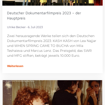
Deutscher Dokumentarfilmpreis 2023 – der
Hauptpreis
Ulrike Becker
6. Juli 2023
Zwei herausragende Werke teilen sich den Deutschen
Dokumentarfilmpreis 2023: KASH KASH von Lea Najjar
und WHEN SPRING CAME TO BUCHA von Mila
Teshaieva und Marcus Lenz. Das Preisgeld, das SWR
und MFG stiften, beträgt jeweils 10.000 Euro.
Weiterlesen