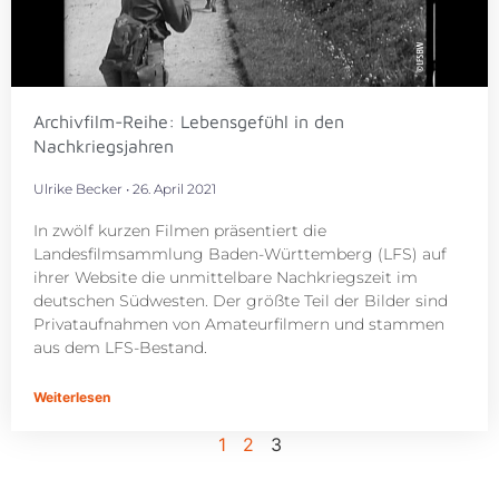
Archivfilm-Reihe: Lebensgefühl in den
Nachkriegsjahren
Ulrike Becker
26. April 2021
In zwölf kurzen Filmen präsentiert die
Landesfilmsammlung Baden-Württemberg (LFS) auf
ihrer Website die unmittelbare Nachkriegszeit im
deutschen Südwesten. Der größte Teil der Bilder sind
Privataufnahmen von Amateurfilmern und stammen
aus dem LFS-Bestand.
Weiterlesen
1
2
3