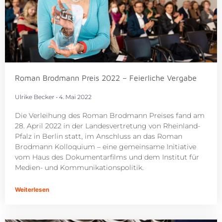
Roman Brodmann Preis 2022 – Feierliche Vergabe
Ulrike Becker
4. Mai 2022
Die Verleihung des Roman Brodmann Preises fand am
28. April 2022 in der Landesvertretung von Rheinland-
Pfalz in Berlin statt, im Anschluss an das Roman
Brodmann Kolloquium – eine gemeinsame Initiative
vom Haus des Dokumentarfilms und dem Institut für
Medien- und Kommunikationspolitik.
Weiterlesen