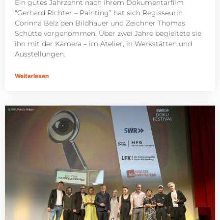
Ein gutes Jahrzehnt nach ihrem Dokumentarfilm
“Gerhard Richter – Painting” hat sich Regisseurin
Corinna Belz den Bildhauer und Zeichner Thomas
Schütte vorgenommen. Über zwei Jahre begleitete sie
ihn mit der Kamera – im Atelier, in Werkstätten und
Ausstellungen.
Weiterlesen