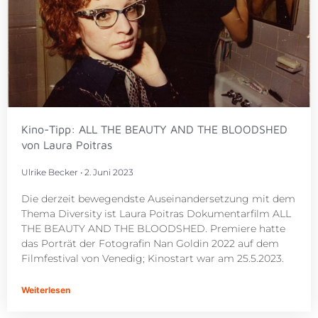
Kino-Tipp: ALL THE BEAUTY AND THE BLOODSHED
von Laura Poitras
Ulrike Becker
2. Juni 2023
Die derzeit bewegendste Auseinandersetzung mit dem
Thema Diversity ist Laura Poitras Dokumentarfilm ALL
THE BEAUTY AND THE BLOODSHED. Premiere hatte
das Porträt der Fotografin Nan Goldin 2022 auf dem
Filmfestival von Venedig; Kinostart war am 25.5.2023.
Weiterlesen