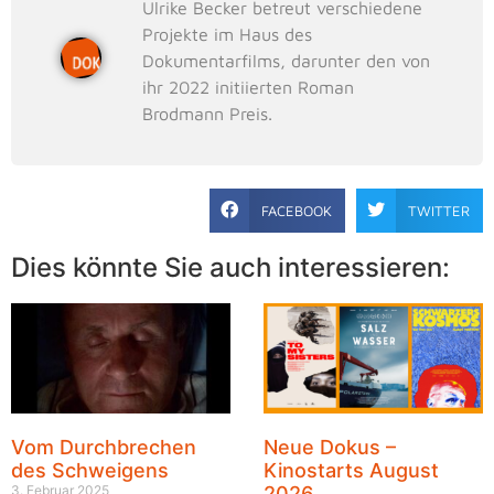
Ulrike Becker betreut verschiedene
Projekte im Haus des
Dokumentarfilms, darunter den von
ihr 2022 initiierten Roman
Brodmann Preis.
FACEBOOK
TWITTER
Dies könnte Sie auch interessieren:
Vom Durchbrechen
Neue Dokus –
des Schweigens
Kinostarts August
3. Februar 2025
2026