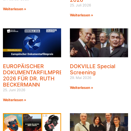
25. Juli 2026
Weiterlesen »
Weiterlesen »
EUROPÄISCHER
DOKVILLE Special
DOKUMENTARFILMPREIS
Screening
2026 FÜR DR. RUTH
29. Mai 2026
BECKERMANN
Weiterlesen »
25. Juni 2026
Weiterlesen »