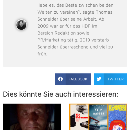
liebe es, das Beste zwischen beiden
Welten zu vereinen“, sagte Thomas
Schneider über seine Arbeit. Ab
2009 war er für das HDF im
Bereich Redaktion sowie
PR/Marketing tätig. 2019 verstarb
Schneider überraschend und viel zu
früh.
FACEBOOK
TWITTER
Dies könnte Sie auch interessieren: