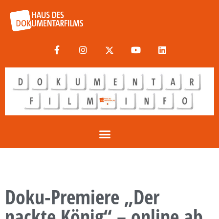
Doku-Premiere „Der
nackte König“ – online ab