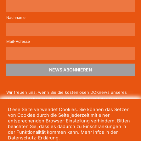
Nachname
Mail-Adresse
NEWS ABONNIEREN
Wir freuen uns, wenn Sie die kostenlosen DOKnews unseres
Hauses beziehen möchten! Nach dem Klick auf den Button
schicken wir Ihnen eine E-Mail mit einem Link zur Bestätigung,
Diese Seite verwendet Cookies. Sie können das Setzen
um die Newsletter-Anmeldung abzuschließen. Wenn Sie unsere
von Cookies durch die Seite jederzeit mit einer
Gratis-News irgendwann nicht mehr erhalten wollen, können
entsprechenden Browser-Einstellung verhindern. Bitten
beachten Sie, dass es dadurch zu Einschränkungen in
Sie
sich jederzeit einfach wieder abmelden.
der Funktionalität kommen kann. Mehr Infos in der
Datenschutz-Erklärung.