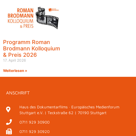
Programm Roman
Brodmann Kolloquium
& Preis 2026
17. April 2026
Weiterlesen »
ANSCHRIFT
Haus des Dokumentarfilms · Europäisches Medienforum
Stuttgart e.V. | Teckstraße 62 | 70190 Stuttgart
0711 929 30900
0711 929 30920