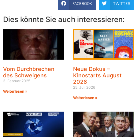
FACEBOOK
TWITTER
Dies könnte Sie auch interessieren:
Vom Durchbrechen
Neue Dokus –
des Schweigens
Kinostarts August
3. Februar 2025
2026
25. Juli 2026
Weiterlesen »
Weiterlesen »