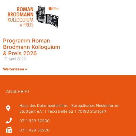
Programm Roman
Brodmann Kolloquium
& Preis 2026
17. April 2026
Weiterlesen »
ANSCHRIFT
Haus des Dokumentarfilms · Europäisches Medienforum
Stuttgart e.V. | Teckstraße 62 | 70190 Stuttgart
0711 929 30900
0711 929 30920