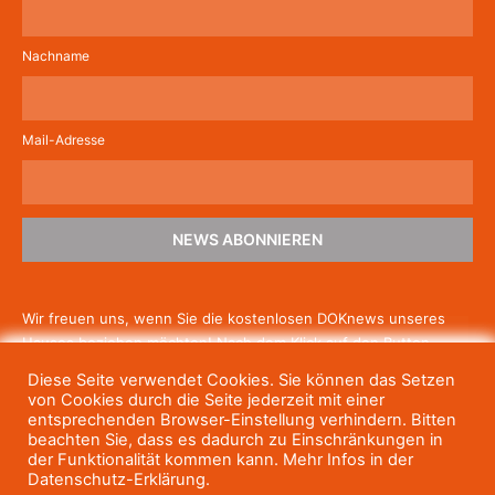
Nachname
Mail-Adresse
NEWS ABONNIEREN
Wir freuen uns, wenn Sie die kostenlosen DOKnews unseres
Hauses beziehen möchten! Nach dem Klick auf den Button
schicken wir Ihnen eine E-Mail mit einem Link zur Bestätigung,
Diese Seite verwendet Cookies. Sie können das Setzen
um die Newsletter-Anmeldung abzuschließen. Wenn Sie unsere
von Cookies durch die Seite jederzeit mit einer
Gratis-News irgendwann nicht mehr erhalten wollen, können
entsprechenden Browser-Einstellung verhindern. Bitten
beachten Sie, dass es dadurch zu Einschränkungen in
Sie
sich jederzeit einfach wieder abmelden.
der Funktionalität kommen kann. Mehr Infos in der
Datenschutz-Erklärung.