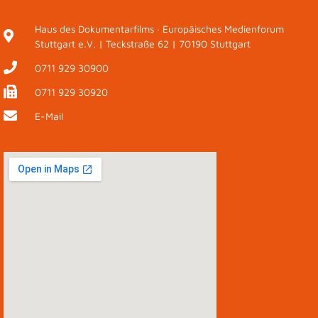
Haus des Dokumentarfilms · Europäisches Medienforum
Stuttgart e.V. | Teckstraße 62 | 70190 Stuttgart
0711 929 30900
0711 929 30920
E-Mail