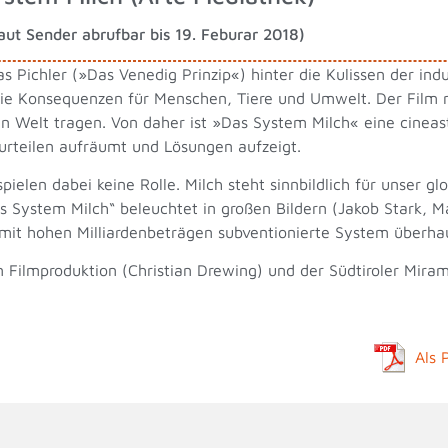
aut Sender abrufbar bis 19. Feburar 2018)
Pichler (»Das Venedig Prinzip«) hinter die Kulissen der indus
h die Konsequenzen für Menschen, Tiere und Umwelt. Der Film 
ten Welt tragen. Von daher ist »Das System Milch« eine cinea
rurteilen aufräumt und Lösungen aufzeigt.
pielen dabei keine Rolle. Milch steht sinnbildlich für unser 
 System Milch“ beleuchtet in großen Bildern (Jakob Stark, Ma
mit hohen Milliardenbeträgen subventionierte System überhaup
 Filmproduktion (Christian Drewing) und der Südtiroler Miram
Als 