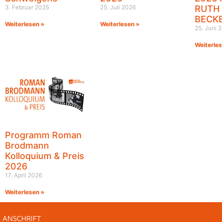
3. Februar 2025
25. Juli 2026
RUTH
BECK
Weiterlesen »
Weiterlesen »
25. Juni 
Weiterle
Programm Roman
Brodmann
Kolloquium & Preis
2026
17. April 2026
Weiterlesen »
ANSCHRIFT