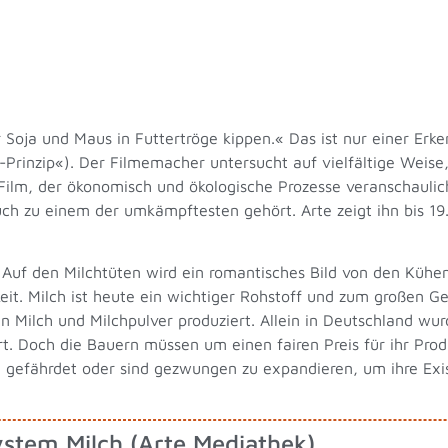
Soja und Maus in Futtertröge kippen.« Das ist nur einer Erk
Prinzip«). Der Filmemacher untersucht auf vielfältige Weise,
 Film, der ökonomisch und ökologische Prozesse veranschaulic
ch zu einem der umkämpftesten gehört. Arte zeigt ihn bis 19.
 Auf den Milchtüten wird ein romantisches Bild von den Kühe
hkeit. Milch ist heute ein wichtiger Rohstoff und zum großen 
 Milch und Milchpulver produziert. Allein in Deutschland wu
t. Doch die Bauern müssen um einen fairen Preis für ihr Prod
nd gefährdet oder sind gezwungen zu expandieren, um ihre Exis
stem Milch (Arte Mediathek)