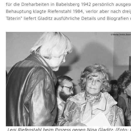
für die Dreharbeiten in Babelsberg 1942 persönlich ausge
Behauptung klagte Riefenstahl 1984, verlor aber nach drei
Täterin“ liefert Gladitz ausführliche Details und Biografi
Leni Riefenstahl beim Prozess gegen Nina Gladitz. (Foto: 