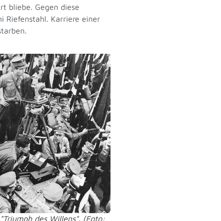
rt bliebe. Gegen diese
 Riefenstahl. Karriere einer
starben.
"Triumph des Willens". (Foto: