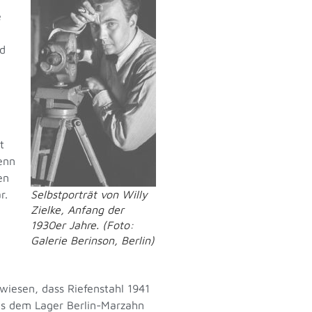
e
n
rd
t
enn
en
r.
Selbstporträt von Willy
Zielke, Anfang der
1930er Jahre. (Foto:
Galerie Berinson, Berlin)
iesen, dass Riefenstahl 1941
aus dem Lager Berlin-Marzahn