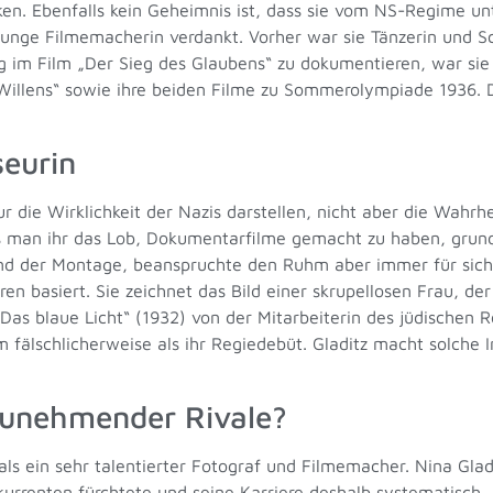
n. Ebenfalls kein Geheimnis ist, dass sie vom NS-Regime unte
 junge Filmemacherin verdankt. Vorher war sie Tänzerin und Sc
 im Film „Der Sieg des Glaubens“ zu dokumentieren, war sie g
lens“ sowie ihre beiden Filme zu Sommerolympiade 1936. Daf
seurin
nur die Wirklichkeit der Nazis darstellen, nicht aber die Wahr
 man ihr das Lob, Dokumentarfilme gemacht zu haben, grundsä
nd der Montage, beanspruchte den Ruhm aber immer für sich a
 basiert. Sie zeichnet das Bild einer skrupellosen Frau, der j
Das blaue Licht“ (1932) von der Mitarbeiterin des jüdischen R
lm fälschlicherweise als ihr Regiedebüt. Gladitz macht solche 
tzunehmender Rivale?
 als ein sehr talentierter Fotograf und Filmemacher. Nina Glad
urrenten fürchtete und seine Karriere deshalb systematisch