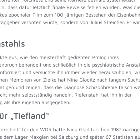
ein, dass dafür letztlich finale Beweise fehlen würden. Was di
elkes epochaler Film zum 100-jährigen Bestehen der Eisenbah
raggeber verboten wurde, sondern von Julius Streicher. Er wi
nstahls
ekte aus, wie den meisterhaft gedrehten Prolog ihres
ruch behandelt und schließlich in die psychiatrische Anstal
n informiert und versuchte ihn immer wieder herauszuholen, w
lichen Memoiren von Zielke hat Nina Gladitz nach langem Such
ätigen und zeigen, dass die Diagnose Schizophrenie falsch wa
cht mehr selbstständig handeln. Riefenstahl hat ihn in der
g als ihre eigenen ausgegeben.
r „Tiefland“
nkelheit“ für den WDR hatte Nina Gladitz schon 1982 nachgew
us dem Lager Maxglan bei Salzburg und später 67 Statisten 