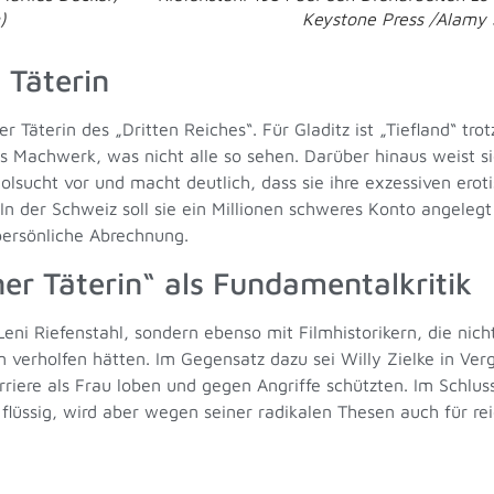
)
Keystone Press /Alamy 
 Täterin
r Täterin des „Dritten Reiches“. Für Gladitz ist „Tiefland“ tro
es Machwerk, was nicht alle so sehen. Darüber hinaus weist s
holsucht vor und macht deutlich, dass sie ihre exzessiven ero
n der Schweiz soll sie ein Millionen schweres Konto angeleg
persönliche Abrechnung.
ner Täterin“ als Fundamentalkritik
Leni Riefenstahl, sondern ebenso mit Filmhistorikern, die nicht
 verholfen hätten. Im Gegensatz dazu sei Willy Zielke in Verg
riere als Frau loben und gegen Angriffe schützten. Im Schlusska
h flüssig, wird aber wegen seiner radikalen Thesen auch für re