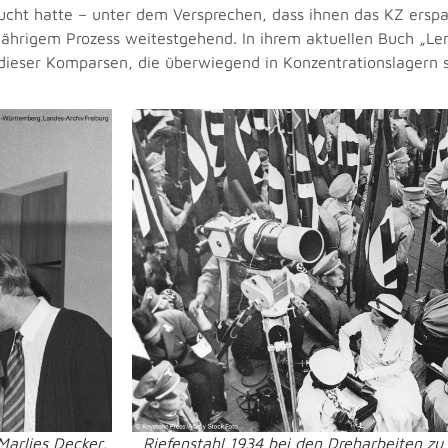
sucht hatte – unter dem Versprechen, dass ihnen das KZ erspa
jährigem Prozess weitestgehend. In ihrem aktuellen Buch „Leni
en dieser Komparsen, die überwiegend in Konzentrationslagern 
Marlies Decker,
Riefenstahl 1934 bei den Dreharbeiten zu 