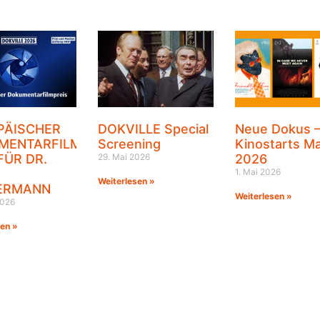
PÄISCHER
DOKVILLE Special
Neue Dokus 
MENTARFILMPREIS
Screening
Kinostarts Ma
FÜR DR.
29. Mai 2026
2026
1. Mai 2026
Weiterlesen »
ERMANN
Weiterlesen »
2026
sen »