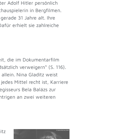
r Adolf Hitler persönlich
hauspielerin in Bergfilmen.
erade 31 Jahre alt. Ihre
ür erhielt sie zahlreiche
heit, die im Dokumentarfilm
tzlich verweigern“ (S. 116).
llein. Nina Gladitz weist
edes Mittel recht ist, Karriere
egisseurs Bela Balázs zur
Intrigen an zwei weiteren
itz