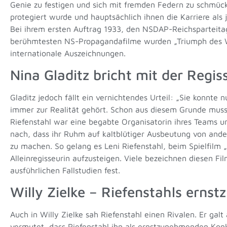
Genie zu festigen und sich mit fremden Federn zu schmücke
protegiert wurde und hauptsächlich ihnen die Karriere als
Bei ihrem ersten Auftrag 1933, den NSDAP-Reichsparteitag
berühmtesten NS-Propagandafilme wurden „Triumph des Wil
internationale Auszeichnungen.
Nina Gladitz bricht mit der Regis
Gladitz jedoch fällt ein vernichtendes Urteil: „Sie konnte 
immer zur Realität gehört. Schon aus diesem Grunde muss
Riefenstahl war eine begabte Organisatorin ihres Teams u
nach, dass ihr Ruhm auf kaltblütiger Ausbeutung von anderen
zu machen. So gelang es Leni Riefenstahl, beim Spielfilm „
Alleinregisseurin aufzusteigen. Viele bezeichnen diesen Fi
ausführlichen Fallstudien fest.
Willy Zielke – Riefenstahls erns
Auch in Willy Zielke sah Riefenstahl einen Rivalen. Er galt
vermutet, dass Riefenstahl ihn als ernstzunehmenden Konk