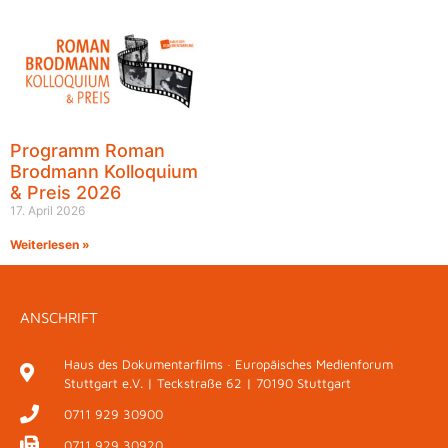
Programm Roman
Brodmann Kolloquium
& Preis 2026
17. April 2026
Weiterlesen »
ANSCHRIFT
Haus des Dokumentarfilms · Europäisches Medienforum
Stuttgart e.V. | Teckstraße 62 | 70190 Stuttgart
0711 929 30900
0711 929 30920