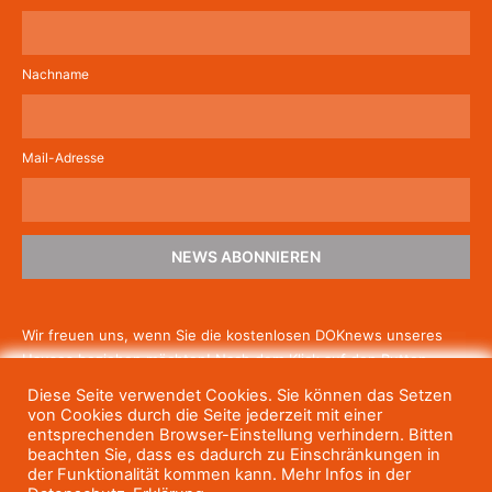
Nachname
Mail-Adresse
NEWS ABONNIEREN
Wir freuen uns, wenn Sie die kostenlosen DOKnews unseres
Hauses beziehen möchten! Nach dem Klick auf den Button
schicken wir Ihnen eine E-Mail mit einem Link zur Bestätigung,
Diese Seite verwendet Cookies. Sie können das Setzen
um die Newsletter-Anmeldung abzuschließen. Wenn Sie unsere
von Cookies durch die Seite jederzeit mit einer
Gratis-News irgendwann nicht mehr erhalten wollen, können
entsprechenden Browser-Einstellung verhindern. Bitten
beachten Sie, dass es dadurch zu Einschränkungen in
Sie
sich jederzeit einfach wieder abmelden.
der Funktionalität kommen kann. Mehr Infos in der