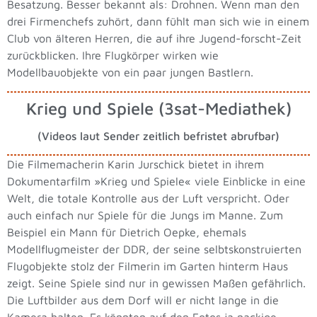
Besatzung. Besser bekannt als: Drohnen. Wenn man den
drei Firmenchefs zuhört, dann fühlt man sich wie in einem
Club von älteren Herren, die auf ihre Jugend-forscht-Zeit
zurückblicken. Ihre Flugkörper wirken wie
Modellbauobjekte von ein paar jungen Bastlern.
Krieg und Spiele (3sat-Mediathek)
(Videos laut Sender zeitlich befristet abrufbar)
Die Filmemacherin Karin Jurschick bietet in ihrem
Dokumentarfilm »Krieg und Spiele« viele Einblicke in eine
Welt, die totale Kontrolle aus der Luft verspricht. Oder
auch einfach nur Spiele für die Jungs im Manne. Zum
Beispiel ein Mann für Dietrich Oepke, ehemals
Modellflugmeister der DDR, der seine selbtskonstruierten
Flugobjekte stolz der Filmerin im Garten hinterm Haus
zeigt. Seine Spiele sind nur in gewissen Maßen gefährlich.
Die Luftbilder aus dem Dorf will er nicht lange in die
Kamera halten. Es könnten auf den Fotos ja nackige