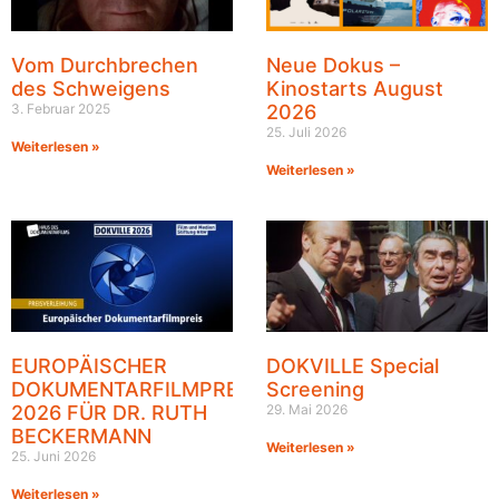
Vom Durchbrechen
Neue Dokus –
des Schweigens
Kinostarts August
3. Februar 2025
2026
25. Juli 2026
Weiterlesen »
Weiterlesen »
EUROPÄISCHER
DOKVILLE Special
DOKUMENTARFILMPREIS
Screening
2026 FÜR DR. RUTH
29. Mai 2026
BECKERMANN
Weiterlesen »
25. Juni 2026
Weiterlesen »