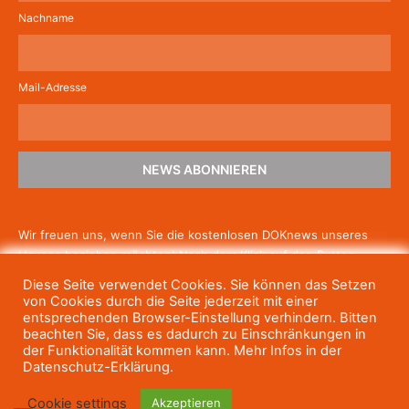
Nachname
Mail-Adresse
NEWS ABONNIEREN
Wir freuen uns, wenn Sie die kostenlosen DOKnews unseres
Hauses beziehen möchten! Nach dem Klick auf den Button
schicken wir Ihnen eine E-Mail mit einem Link zur Bestätigung,
Diese Seite verwendet Cookies. Sie können das Setzen
um die Newsletter-Anmeldung abzuschließen. Wenn Sie unsere
von Cookies durch die Seite jederzeit mit einer
Gratis-News irgendwann nicht mehr erhalten wollen, können
entsprechenden Browser-Einstellung verhindern. Bitten
beachten Sie, dass es dadurch zu Einschränkungen in
Sie
sich jederzeit einfach wieder abmelden.
der Funktionalität kommen kann. Mehr Infos in der
Datenschutz-Erklärung.
Cookie settings
Akzeptieren