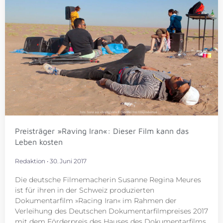
Preisträger »Raving Iran«: Dieser Film kann das
Leben kosten
Redaktion
30. Juni 2017
Die deutsche Filmemacherin Susanne Regina Meures
ist für ihren in der Schweiz produzierten
Dokumentarfilm »Racing Iran« im Rahmen der
Verleihung des Deutschen Dokumentarfilmpreises 2017
mit dem Förderpreis des Hauses des Dokumentarfilms