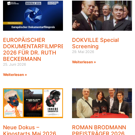
EUROPÄISCHER
DOKVILLE Special
DOKUMENTARFILMPREIS
Screening
2026 FÜR DR. RUTH
29. Mai 2026
BECKERMANN
Weiterlesen »
25. Juni 2026
Weiterlesen »
Neue Dokus –
ROMAN BRODMANN
Kinostarts Mai 2026
PREISTRÄGER 2026