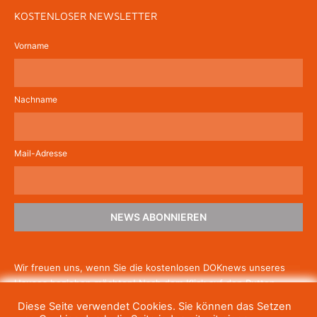
KOSTENLOSER NEWSLETTER
Vorname
Nachname
Mail-Adresse
NEWS ABONNIEREN
Wir freuen uns, wenn Sie die kostenlosen DOKnews unseres
Hauses beziehen möchten! Nach dem Klick auf den Button
schicken wir Ihnen eine E-Mail mit einem Link zur Bestätigung,
Diese Seite verwendet Cookies. Sie können das Setzen
um die Newsletter-Anmeldung abzuschließen. Wenn Sie unsere