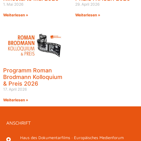
1. Mai 2026
29. April 2026
Weiterlesen »
Weiterlesen »
Programm Roman
Brodmann Kolloquium
& Preis 2026
17. April 2026
Weiterlesen »
ANSCHRIFT
Haus des Dokumentarfilms · Europäisches Medienforum