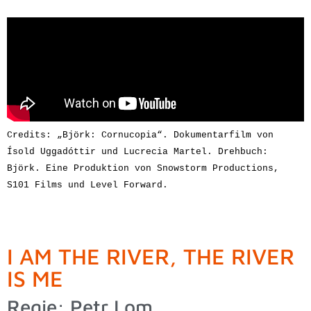
Credits: „Björk: Cornucopia“. Dokumentarfilm von 
Ísold Uggadóttir und Lucrecia Martel. Drehbuch: 
Björk.
 Eine Produktion von Snowstorm Productions, 
S101 Films und Level Forward. 
I AM THE RIVER, THE RIVER
IS ME
Regie: Petr Lom