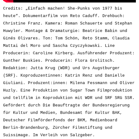
Credits: „Einfach machen! She-Punks von 1977 bis 
heute“. Dokumentarfilm von Reto Caduff. Drehbuch: 
Christine Franz. Kamera: Roman Schauerte und Stephan 
Huwyler. Montage & Dramaturgie: Beatrice Babin und 
Ginés Olivares. Ton: Tom Schön, Reto Stamm, Claudia 
Mattai del Moro und Sascha Czyczykowski. Line 
Producerin: Caroline Kirberg. Ausführender Produzent: 
Gunther Buskies. Producerin: Flora Grolitsch. 
Redaktion: Jutta Krug (WDR) und Urs Augstburger 
(SRF). Koproduzentinnen: Katrin Renz und Danielle 
Giuliani. Produzent:innen: Milena Fessmann und Oliver 
Huzly. Eine Produktion von Sugar Town Filmproduktion 
und tellfilm in Koproduktion mit WDR und SRF SRG SSR. 
Gefördert durch Die Beauftragte der Bundesregierung 
für Kultur und Medien, Bundesamt für Kultur BAK, 
Deutscher Filmförderfonds der BKM, Medienboard 
Berlin-Brandenburg, Zürcher Filmstiftung und 
Suissimage. Im Verleih von Salzgeber.