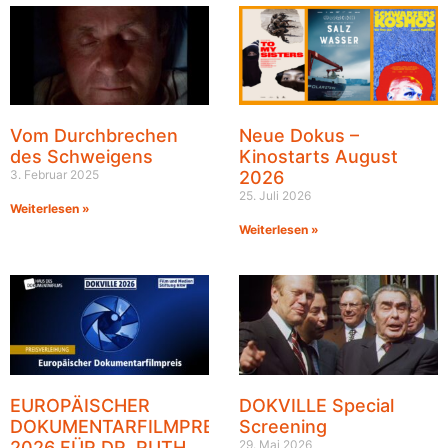
Vom Durchbrechen
Neue Dokus –
des Schweigens
Kinostarts August
3. Februar 2025
2026
25. Juli 2026
Weiterlesen »
Weiterlesen »
EUROPÄISCHER
DOKVILLE Special
DOKUMENTARFILMPREIS
Screening
2026 FÜR DR. RUTH
29. Mai 2026