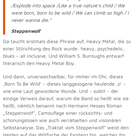
/Explode into space /Like a true nature's child / We
were born, born to be wild / We can climb so high / I
never wanna die.“
Steppenwolf
Da taucht erstmals diese Phrase auf, Heavy Metal, die zu
einer Stilrichtung des Rock wurde: heavy, psychedelic,
blues – all inclusive. Und William S. Burroughs entwarf
literarisch den Heavy Metal Boy.
Und dann, unverwechselbar, für immer im Ohr, dieses
‚Born To Be Wild‘ – dieses langgezogene heulende ‚o‘ –
wie eine Laut gewordene Wunde. Und – subtil – der
einzige Verweis darauf, warum die Band so heißt wie sie
heißt, nämlich benannt nach Hermann Hesses Roman
„Steppenwolf“, Camouflage einer rücksichts- und
schonungslosen wie auch verrätselten und visionären
Selbstanalyse. Das „Traktat vom Steppenwolf“ weist den
Helden auf das Wölfische der Existenz hin, welches ihn