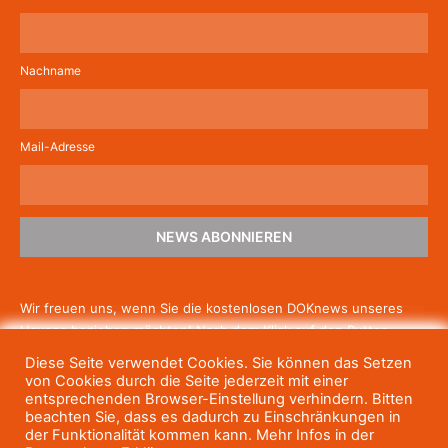
Nachname
Mail-Adresse
NEWS ABONNIEREN
Wir freuen uns, wenn Sie die kostenlosen DOKnews unseres
Hauses beziehen möchten! Nach dem Klick auf den Button
schicken wir Ihnen eine E-Mail mit einem Link zur Bestätigung,
Diese Seite verwendet Cookies. Sie können das Setzen
um die Newsletter-Anmeldung abzuschließen. Wenn Sie unsere
von Cookies durch die Seite jederzeit mit einer
Gratis-News irgendwann nicht mehr erhalten wollen, können
entsprechenden Browser-Einstellung verhindern. Bitten
beachten Sie, dass es dadurch zu Einschränkungen in
Sie
sich jederzeit einfach wieder abmelden.
der Funktionalität kommen kann. Mehr Infos in der