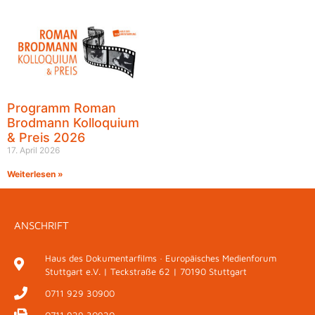
Programm Roman
Brodmann Kolloquium
& Preis 2026
17. April 2026
Weiterlesen »
ANSCHRIFT
Haus des Dokumentarfilms · Europäisches Medienforum
Stuttgart e.V. | Teckstraße 62 | 70190 Stuttgart
0711 929 30900
0711 929 30920