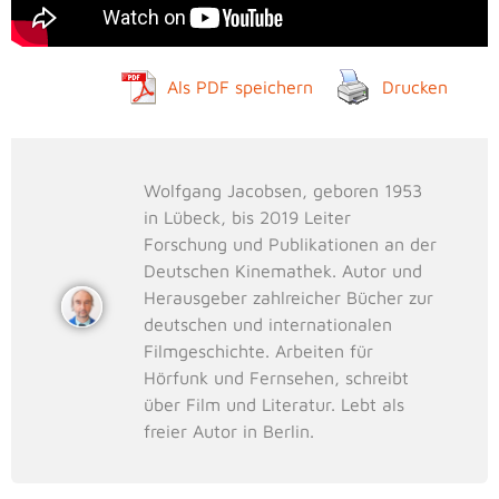
Als PDF speichern
Drucken
Wolfgang Jacobsen, geboren 1953
in Lübeck, bis 2019 Leiter
Forschung und Publikationen an der
Deutschen Kinemathek. Autor und
Herausgeber zahlreicher Bücher zur
deutschen und internationalen
Filmgeschichte. Arbeiten für
Hörfunk und Fernsehen, schreibt
über Film und Literatur. Lebt als
freier Autor in Berlin.