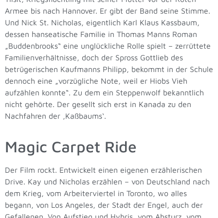
Armee bis nach Hannover. Er gibt der Band seine Stimme.
Und Nick St. Nicholas, eigentlich Karl Klaus Kassbaum,
dessen hanseatische Familie in Thomas Manns Roman
„Buddenbrooks“ eine unglückliche Rolle spielt – zerrüttete
Familienverhältnisse, doch der Spross Gottlieb des
betrügerischen Kaufmanns Philipp, bekommt in der Schule
dennoch eine „vorzügliche Note, weil er Hiobs Vieh
aufzählen konnte“. Zu dem ein Steppenwolf bekanntlich
nicht gehörte. Der gesellt sich erst in Kanada zu den
Nachfahren der ‚Kaßbaums‘.
Magic Carpet Ride
Der Film rockt. Entwickelt einen eigenen erzählerischen
Drive. Kay und Nicholas erzählen – von Deutschland nach
dem Krieg, vom Arbeiterviertel in Toronto, wo alles
begann, von Los Angeles, der Stadt der Engel, auch der
Gefallenen. Von Aufstieg und Hybris, vom Absturz, vom