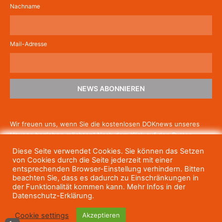
Nachname
Mail-Adresse
NEWS ABONNIEREN
Wir freuen uns, wenn Sie die kostenlosen DOKnews unseres
Hauses beziehen möchten! Nach dem Klick auf den Button
schicken wir Ihnen eine E-Mail mit einem Link zur Bestätigung,
Diese Seite verwendet Cookies. Sie können das Setzen
um die Newsletter-Anmeldung abzuschließen. Wenn Sie unsere
von Cookies durch die Seite jederzeit mit einer
Gratis-News irgendwann nicht mehr erhalten wollen, können
entsprechenden Browser-Einstellung verhindern. Bitten
beachten Sie, dass es dadurch zu Einschränkungen in
Sie
sich jederzeit einfach wieder abmelden.
der Funktionalität kommen kann. Mehr Infos in der
Datenschutz-Erklärung.
Cookie settings
Akzeptieren