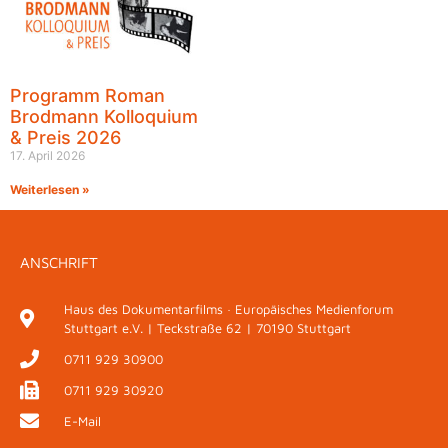
Programm Roman
Brodmann Kolloquium
& Preis 2026
17. April 2026
Weiterlesen »
ANSCHRIFT
Haus des Dokumentarfilms · Europäisches Medienforum
Stuttgart e.V. | Teckstraße 62 | 70190 Stuttgart
0711 929 30900
0711 929 30920
E-Mail