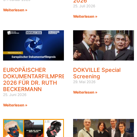
2026
25. Juli 2026
Weiterlesen »
Weiterlesen »
EUROPÄISCHER
DOKVILLE Special
DOKUMENTARFILMPREIS
Screening
2026 FÜR DR. RUTH
29. Mai 2026
BECKERMANN
Weiterlesen »
25. Juni 2026
Weiterlesen »