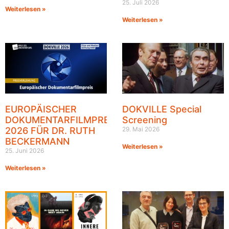
25. Juli 2026
Weiterlesen »
Weiterlesen »
EUROPÄISCHER
DOKVILLE Special
DOKUMENTARFILMPREIS
Screening
2026 FÜR DR. RUTH
29. Mai 2026
BECKERMANN
Weiterlesen »
25. Juni 2026
Weiterlesen »