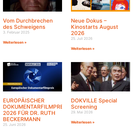
Vom Durchbrechen
Neue Dokus –
des Schweigens
Kinostarts August
3. Februar 2025
2026
25. Juli 2026
Weiterlesen »
Weiterlesen »
EUROPÄISCHER
DOKVILLE Special
DOKUMENTARFILMPREIS
Screening
2026 FÜR DR. RUTH
29. Mai 2026
BECKERMANN
Weiterlesen »
25. Juni 2026