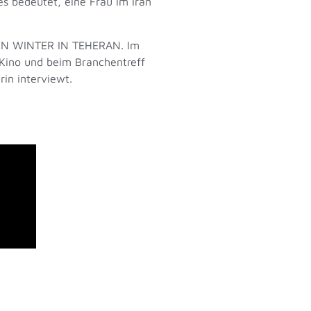
s bedeutet, eine Frau im Iran
BEN WINTER IN TEHERAN. Im
 Kino und beim Branchentreff
in interviewt.