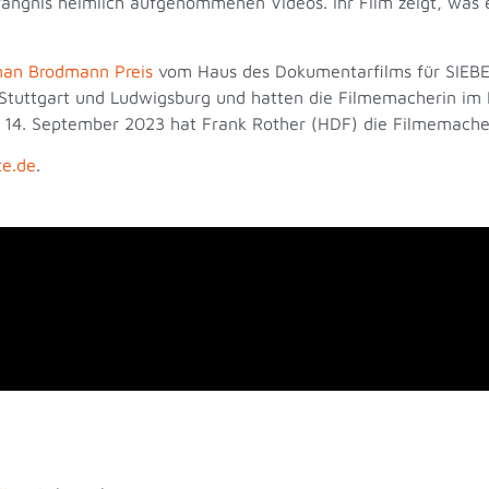
fängnis heimlich aufgenommenen Videos. Ihr Film zeigt, was e
an Brodmann Preis
vom Haus des Dokumentarfilms für SIE
 Stuttgart und Ludwigsburg und hatten die Filmemacherin im
m 14. September 2023 hat Frank Rother (HDF) die Filmemacher
te.de
.