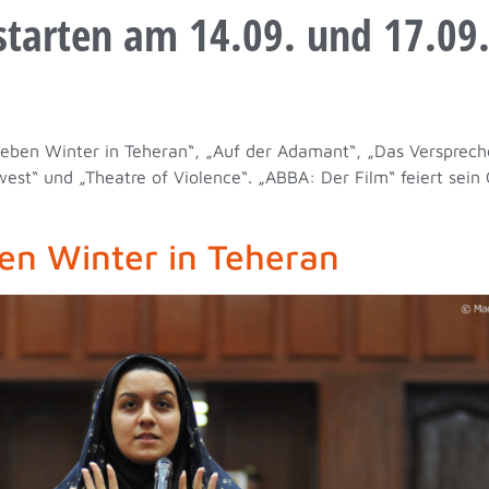
starten am 14.09. und 17.09
ieben Winter in Teheran“, „Auf der Adamant“, „Das Versprech
dwest“ und „Theatre of Violence“. „ABBA: Der Film“ feiert sei
en Winter in Teheran