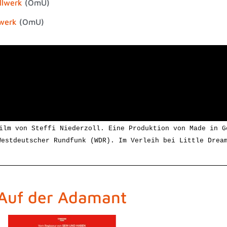
llwerk
(OmU)
lwerk
(OmU)
ilm von Steffi Niederzoll
. Eine Produktion von Made in G
Westdeutscher Rundfunk (WDR).
Im Verleih bei Little Drea
Auf der Adamant