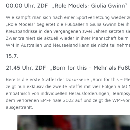
00.00 Uhr, ZDF: „Role Models: Giulia Gwinn“
Wie kämpft man sich nach einer Sportverletzung wieder z
„Role Models“ begleitet die Fußballerin Giulia Gwinn bei ih
Kreuzbandrisse in den vergangenen zwei Jahren setzten sie
Zwar trainiert sie aktuell wieder in ihrer Mannschaft bei
WM in Australien und Neuseeland kann sie nicht teilnehm
15.7.
21.45 Uhr, ZDF: „Born for this – Mehr als Fußb
Bereits die erste Staffel der Doku-Serie „Born for this – 
zeigt nun exklusiv die zweite Staffel mit vier Folgen à 6
empathisch von individuellen Herausforderungen, Teampsyc
dem verlorenen EM-Finale 2022 auf und zeigt die WM-Vorb
ausgestrahlt.