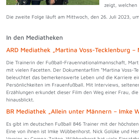
zeigt, welchen 
Die zweite Folge läuft am Mittwoch, den 26. Juli 2023, u
In den Mediatheken
ARD Mediathek „Martina Voss-Tecklenburg – M
Die Trainerin der Fußball-Frauennationalmannschaft, Marti
mit vielen Facetten. Der Dokumentarfilm “Martina Voss-Te
beleuchtet das bemerkenswerte Leben und die Karriere ein
Persönlichkeiten im Frauenfußball. Mit Interviews, selten
Erzählungen erkundet dieser Film den Weg einer Frau, die 
hinausblickt.
BR Mediathek „Allein unter Männern – Imke 
Es gibt im deutschen Fußball 846 Trainer mit der höchsten 
Eine von ihnen ist Imke Wübbenhorst. Nick Golüke und Henni
Vereins zu Corona-Zeiten. Wübbenhorst hat viele Einsatzber