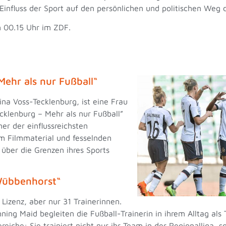
Einfluss der Sport auf den persönlichen und politischen Weg 
m 00.15 Uhr im ZDF.
ehr als nur Fußball“
na Voss-Tecklenburg, ist eine Frau
cklenburg – Mehr als nur Fußball”
er der einflussreichsten
em Filmmaterial und fesselnden
über die Grenzen ihres Sports
Wübbenhorst“
Lizenz, aber nur 31 Trainerinnen.
ng Maid begleiten die Fußball-Trainerin in ihrem Alltag als T
eiche: Sie trainiert nicht nur ihr Team in der Regionalliga, s