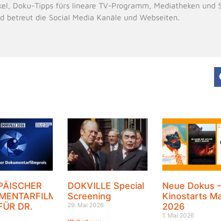
el, Doku-Tipps fürs lineare TV-Programm, Mediatheken und St
d betreut die Social Media Kanäle und Webseiten.
PÄISCHER
DOKVILLE Special
Neue Dokus 
MENTARFILMPREIS
Screening
Kinostarts Ma
FÜR DR.
29. Mai 2026
2026
1. Mai 2026