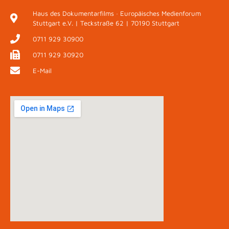
Haus des Dokumentarfilms · Europäisches Medienforum
Stuttgart e.V. | Teckstraße 62 | 70190 Stuttgart
0711 929 30900
0711 929 30920
E-Mail