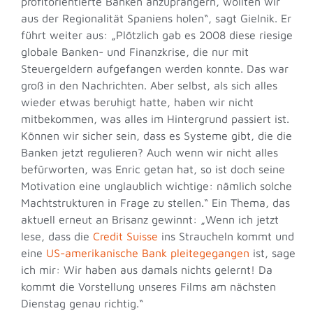
profitorientierte Banken anzuprangern, wollten wir
aus der Regionalität Spaniens holen“, sagt Gielnik.
Er
führt weiter aus: „Plötzlich gab es 2008 diese riesige
globale Banken- und Finanzkrise, die nur mit
Steuergeldern aufgefangen werden konnte. Das war
groß in den Nachrichten. Aber selbst, als sich alles
wieder etwas beruhigt hatte, haben wir nicht
mitbekommen, was alles im Hintergrund passiert ist.
Können wir sicher sein, dass es Systeme gibt, die die
Banken jetzt regulieren? Auch wenn wir nicht alles
befürworten, was Enric getan hat, so ist doch seine
Motivation eine unglaublich wichtige: nämlich solche
Machtstrukturen in Frage zu stellen.“ Ein Thema, das
aktuell erneut an Brisanz gewinnt: „Wenn ich jetzt
lese, dass die
Credit Suisse
ins Straucheln kommt und
eine
US-amerikanische Bank pleitegegangen
ist
, sage
ich mir: Wir haben aus damals nichts gelernt! Da
kommt die Vorstellung unseres Films am nächsten
Dienstag genau richtig.“