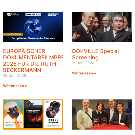
EUROPÄISCHER
DOKVILLE Special
DOKUMENTARFILMPREIS
Screening
2026 FÜR DR. RUTH
29. Mai 2026
BECKERMANN
Weiterlesen »
25. Juni 2026
Weiterlesen »