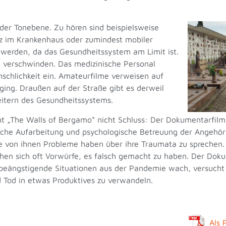
der Tonebene. Zu hören sind beispielsweise
tz im Krankenhaus oder zumindest mobiler
 werden, da das Gesundheitssystem am Limit ist.
n verschwinden. Das medizinische Personal
nschlichkeit ein. Amateurfilme verweisen auf
ging. Draußen auf der Straße gibt es derweil
eitern des Gesundheitssystems.
t „The Walls of Bergamo“ nicht Schluss: Der Dokumentarfilm 
iche Aufarbeitung und psychologische Betreuung der Angehör
ele von ihnen Probleme haben über ihre Traumata zu sprechen.
hen sich oft Vorwürfe, es falsch gemacht zu haben. Der Doku
beängstigende Situationen aus der Pandemie wach, versucht s
 Tod in etwas Produktives zu verwandeln.
Als 