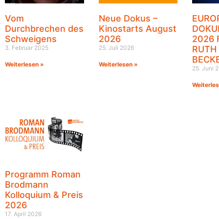
Vom
Neue Dokus –
EURO
Durchbrechen des
Kinostarts August
DOKU
Schweigens
2026
2026 
3. Februar 2025
25. Juli 2026
RUTH
BECK
Weiterlesen »
Weiterlesen »
25. Juni 
Weiterle
Programm Roman
Brodmann
Kolloquium & Preis
2026
17. April 2026