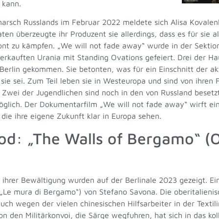
 kann.
rsch Russlands im Februar 2022 meldete sich Alisa Kovalenko
en überzeugte ihr Produzent sie allerdings, dass es für sie al
ront zu kämpfen. „We will not fade away“ wurde in der Sektio
verkauften Urania mit Standing Ovations gefeiert. Drei der H
Berlin gekommen. Sie betonten, was für ein Einschnitt der ak
 sie sei. Zum Teil leben sie in Westeuropa und sind von ihren F
 Zwei der Jugendlichen sind noch in den von Russland besetzt
öglich. Der Dokumentarfilm „We will not fade away“ wirft ei
 die ihre eigene Zukunft klar in Europa sehen.
: „The Walls of Bergamo“ (O
ihrer Bewältigung wurden auf der Berlinale 2023 gezeigt. Ei
 „Le mura di Bergamo“) von Stefano Savona. Die oberitalien
wegen der vielen chinesischen Hilfsarbeiter in der Textilin
n den Militärkonvoi, die Särge wegfuhren, hat sich in das kol