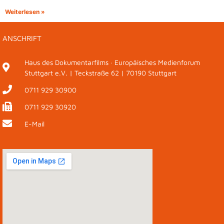
Weiterlesen »
ANSCHRIFT
Haus des Dokumentarfilms · Europäisches Medienforum
Stuttgart e.V. | Teckstraße 62 | 70190 Stuttgart
0711 929 30900
0711 929 30920
E-Mail