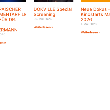
PÄISCHER
DOKVILLE Special
Neue Dokus 
MENTARFILMPREIS
Screening
Kinostarts Ma
FÜR DR.
29. Mai 2026
2026
1. Mai 2026
Weiterlesen »
ERMANN
Weiterlesen »
2026
sen »