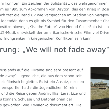
dern konnten. Ein Zeichen der Solidarität, das wahrgenommen
am es 1995 zum Abkommen von Dayton, das den Krieg in Bos
ch trat die Band U2 wie versprochen im Stadion von Sarajewo
 legendär, denn es gilt als Symbol für den Zusammenhalt über
ensätze hinweg. „Kiss the Future“ von Nenad Cicin-Sain ist e
 U2-Musik entwickelt der amerikanische-irische Film viel Drive
Hoffnungsanker in kriegerischen Konflikten sein kann.
rung: „We will not fade away
usslands auf die Ukraine sind sehr präsent auf
fade away“ Jugendliche, die aus dem schon seit
filmisch begleitet. Es ist ein Ansatz, der den
emsportler hatte die Jugendlichen für eine
nd die Reise geben Andriy, Illia, Lera, Liza und
 zu können. Schüsse und Detonationen der
ags geworden, wie Kovalenko dokumentiert. Die