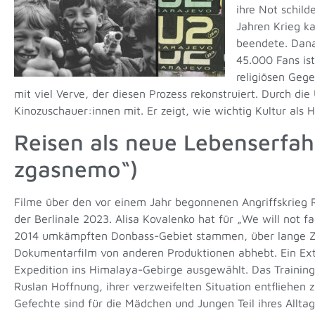
ihre Not schil
Jahren Krieg k
beendete. Dana
45.000 Fans ist
religiösen Geg
mit viel Verve, der diesen Prozess rekonstruiert. Durch die
Kinozuschauer:innen mit. Er zeigt, wie wichtig Kultur als 
Reisen als neue Lebenserfah
zgasnemo“)
Filme über den vor einem Jahr begonnenen Angriffskrieg R
der Berlinale 2023. Alisa Kovalenko hat für „We will not 
2014 umkämpften Donbass-Gebiet stammen, über lange Zeit 
Dokumentarfilm von anderen Produktionen abhebt. Ein Extr
Expedition ins Himalaya-Gebirge ausgewählt. Das Training u
Ruslan Hoffnung, ihrer verzweifelten Situation entfliehen
Gefechte sind für die Mädchen und Jungen Teil ihres Allt