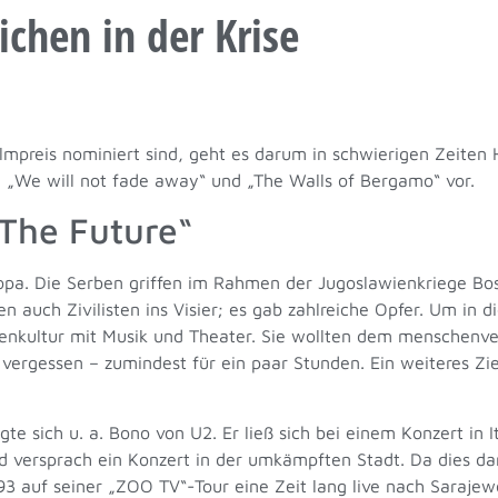
ichen in der Krise
ilmpreis nominiert sind, geht es darum in schwierigen Zeiten
 „We will not fade away“ und „The Walls of Bergamo“ vor.
 The Future“
ropa. Die Serben griffen im Rahmen der Jugoslawienkriege B
 auch Zivilisten ins Visier; es gab zahlreiche Opfer. Um in d
Gegenkultur mit Musik und Theater. Sie wollten dem menschen
vergessen – zumindest für ein paar Stunden. Ein weiteres Zi
gte sich u. a. Bono von U2. Er ließ sich bei einem Konzert in 
d versprach ein Konzert in der umkämpften Stadt. Da dies da
993 auf seiner „ZOO TV“-Tour eine Zeit lang live nach Saraje