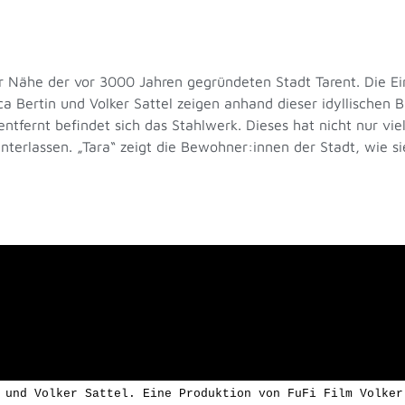
 der Nähe der vor 3000 Jahren gegründeten Stadt Tarent. Die 
 Bertin und Volker Sattel zeigen anhand dieser idyllischen Bi
ntfernt befindet sich das Stahlwerk. Dieses hat nicht nur v
nterlassen. „Tara“ zeigt die Bewohner:innen der Stadt, wie 
 und Volker Sattel. Eine Produktion von FuFi Film Volker