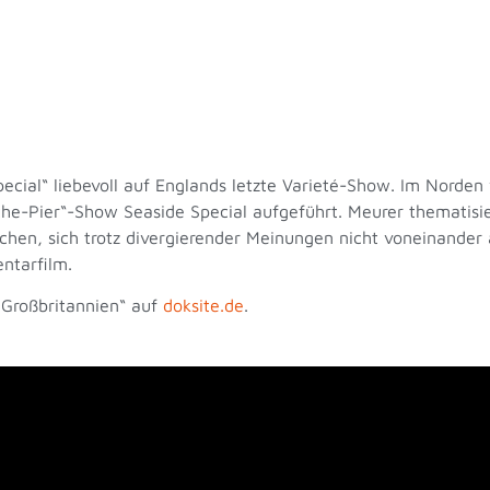
cial“ liebevoll auf Englands letzte Varieté-Show. Im Norden 
-Pier“-Show Seaside Special aufgeführt. Meurer thematisier
nschen, sich trotz divergierender Meinungen nicht voneinand
ntarfilm.
n Großbritannien“ auf
doksite.de
.