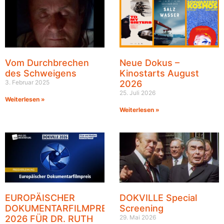
Vom Durchbrechen
Neue Dokus –
des Schweigens
Kinostarts August
3. Februar 2025
2026
25. Juli 2026
Weiterlesen »
Weiterlesen »
EUROPÄISCHER
DOKVILLE Special
DOKUMENTARFILMPREIS
Screening
2026 FÜR DR. RUTH
29. Mai 2026