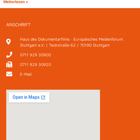
Weiterlesen »
ANSCHRIFT
Haus des Dokumentarfilms · Europäisches Medienforum
Stuttgart e.V. | Teckstraße 62 | 70190 Stuttgart
0711 929 30900
0711 929 30920
E-Mail