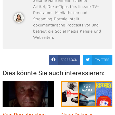
Salome Hanselmann schreibt
Artikel, Doku-Tipps fürs lineare TV-
Programm, Mediatheken und
Streaming-Portale, stellt
dokumentarische Podcasts vor und
betreut die Social Media Kanäle und
Webseiten.
FACEBOOK
TWITTER
Dies könnte Sie auch interessieren:
Vom Durchbrechen
Neue Dokus –