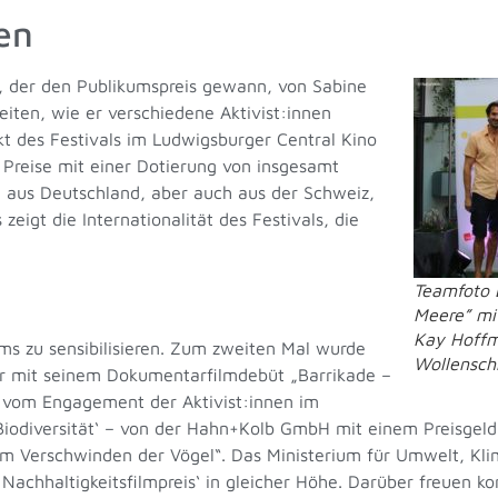
en
, der den Publikumspreis gewann, von Sabine
leiten, wie er verschiedene Aktivist:innen
t des Festivals im Ludwigsburger Central Kino
3 Preise mit einer Dotierung von insgesamt
aus Deutschland, aber auch aus der Schweiz,
 zeigt die Internationalität des Festivals, die
Teamfoto 
Meere” mit
Kay Hoffm
ms zu sensibilisieren. Zum zweiten Mal wurde
Wollensch
 mit seinem Dokumentarfilmdebüt „Barrikade –
d vom Engagement der Aktivist:innen im
iodiversität‘ – von der Hahn+Kolb GmbH mit einem Preisgeld 
om Verschwinden der Vögel“. Das Ministerium für Umwelt, Kli
hhaltigkeitsfilmpreis‘ in gleicher Höhe. Darüber freuen kon