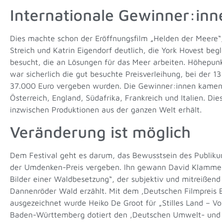
Internationale Gewinner:inn
Dies machte schon der Eröffnungsfilm „Helden der Meere“
Streich und Katrin Eigendorf deutlich, die York Hovest beg
besucht, die an Lösungen für das Meer arbeiten. Höhepunk
war sicherlich die gut besuchte Preisverleihung, bei der 1
37.000 Euro vergeben wurden. Die Gewinner:innen kamen 
Österreich, England, Südafrika, Frankreich und Italien. Dies
inzwischen Produktionen aus der ganzen Welt erhält.
Veränderung ist möglich
Dem Festival geht es darum, das Bewusstsein des Publiku
der Umdenken-Preis vergeben. Ihn gewann David Klammer
Bilder einer Waldbesetzung“, der subjektiv und mitreißen
Dannenröder Wald erzählt. Mit dem ‚Deutschen Filmpreis B
ausgezeichnet wurde Heiko De Groot für „Stilles Land – V
Baden-Württemberg dotiert den ‚Deutschen Umwelt- und Nac