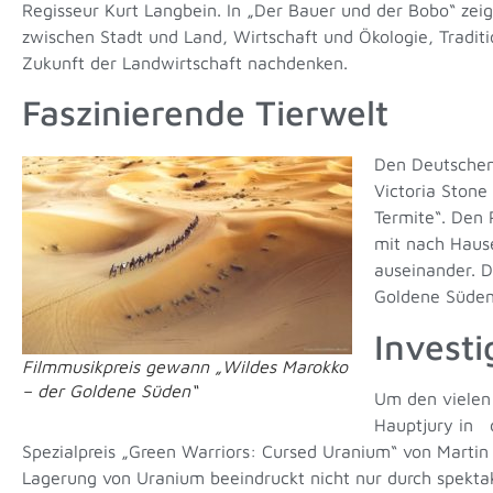
Regisseur Kurt Langbein. In „Der Bauer und der Bobo“ ze
zwischen Stadt und Land, Wirtschaft und Ökologie, Traditi
Zukunft der Landwirtschaft nachdenken.
Faszinierende Tierwelt
Den Deutschen 
Victoria Stone
Termite“. Den 
mit nach Hause
auseinander. D
Goldene Süden
Invest
Filmmusikpreis gewann „Wildes Marokko
– der Goldene Süden“
Um den vielen 
Hauptjury in d
Spezialpreis „Green Warriors: Cursed Uranium“ von Marti
Lagerung von Uranium beeindruckt nicht nur durch spekta