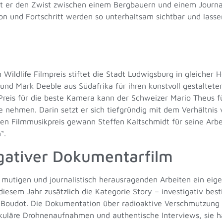
igt er den Zwist zwischen einem Bergbauern und einem Journ
on und Fortschritt werden so unterhaltsam sichtbar und lass
Wildlife Filmpreis stiftet die Stadt Ludwigsburg in gleiche
 und Mark Deeble aus Südafrika für ihren kunstvoll gestaltet
Preis für die beste Kamera kann der Schweizer Mario Theus 
 nehmen. Darin setzt er sich tiefgründig mit dem Verhältnis
en Filmmusikpreis gewann Steffen Kaltschmidt für seine Arbe
“.
igativer Dokumentarfilm
mutigen und journalistisch herausragenden Arbeiten ein eige
iesem Jahr zusätzlich die Kategorie Story – investigativ be
n Boudot. Die Dokumentation über radioaktive Verschmutzung
kuläre Drohnenaufnahmen und authentische Interviews, sie h