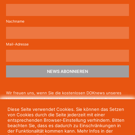
Nachname
Mail-Adresse
NEWS ABONNIEREN
Wir freuen uns, wenn Sie die kostenlosen DOKnews unseres
Hauses beziehen möchten! Nach dem Klick auf den Button
schicken wir Ihnen eine E-Mail mit einem Link zur Bestätigung,
Diese Seite verwendet Cookies. Sie können das Setzen
um die Newsletter-Anmeldung abzuschließen. Wenn Sie unsere
von Cookies durch die Seite jederzeit mit einer
Gratis-News irgendwann nicht mehr erhalten wollen, können
entsprechenden Browser-Einstellung verhindern. Bitten
beachten Sie, dass es dadurch zu Einschränkungen in
Sie
sich jederzeit einfach wieder abmelden.
der Funktionalität kommen kann. Mehr Infos in der