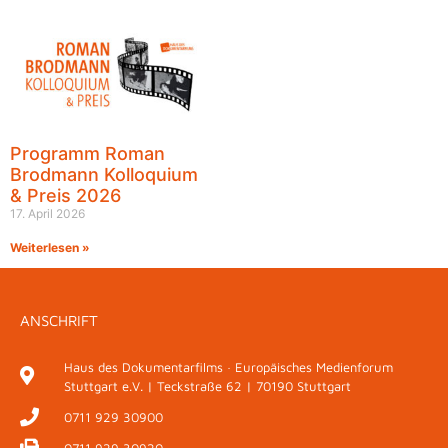
Programm Roman
Brodmann Kolloquium
& Preis 2026
17. April 2026
Weiterlesen »
ANSCHRIFT
Haus des Dokumentarfilms · Europäisches Medienforum
Stuttgart e.V. | Teckstraße 62 | 70190 Stuttgart
0711 929 30900
0711 929 30920