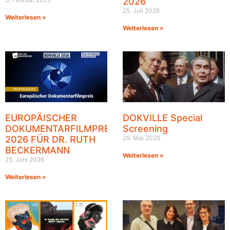
2026
25. Juli 2026
Weiterlesen »
Weiterlesen »
EUROPÄISCHER
DOKVILLE Special
DOKUMENTARFILMPREIS
Screening
2026 FÜR DR. RUTH
29. Mai 2026
BECKERMANN
Weiterlesen »
25. Juni 2026
Weiterlesen »