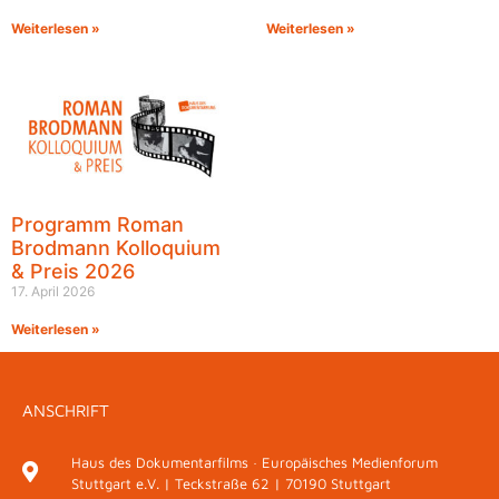
Weiterlesen »
Weiterlesen »
Programm Roman
Brodmann Kolloquium
& Preis 2026
17. April 2026
Weiterlesen »
ANSCHRIFT
Haus des Dokumentarfilms · Europäisches Medienforum
Stuttgart e.V. | Teckstraße 62 | 70190 Stuttgart