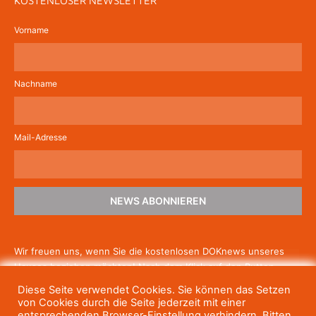
KOSTENLOSER NEWSLETTER
Vorname
Nachname
Mail-Adresse
NEWS ABONNIEREN
Wir freuen uns, wenn Sie die kostenlosen DOKnews unseres
Hauses beziehen möchten! Nach dem Klick auf den Button
schicken wir Ihnen eine E-Mail mit einem Link zur Bestätigung,
Diese Seite verwendet Cookies. Sie können das Setzen
um die Newsletter-Anmeldung abzuschließen. Wenn Sie unsere
von Cookies durch die Seite jederzeit mit einer
Gratis-News irgendwann nicht mehr erhalten wollen, können
entsprechenden Browser-Einstellung verhindern. Bitten