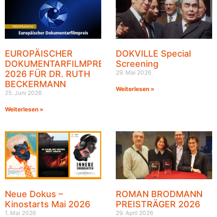
EUROPÄISCHER
DOKVILLE Special
DOKUMENTARFILMPREIS
Screening
2026 FÜR DR. RUTH
29. Mai 2026
BECKERMANN
Weiterlesen »
25. Juni 2026
Weiterlesen »
Neue Dokus –
ROMAN BRODMANN
Kinostarts Mai 2026
PREISTRÄGER 2026
1. Mai 2026
29. April 2026