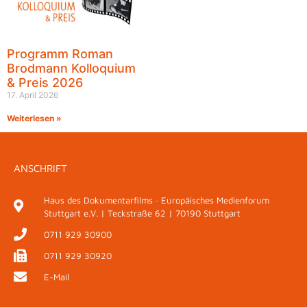
Programm Roman
Brodmann Kolloquium
& Preis 2026
17. April 2026
Weiterlesen »
ANSCHRIFT
Haus des Dokumentarfilms · Europäisches Medienforum
Stuttgart e.V. | Teckstraße 62 | 70190 Stuttgart
0711 929 30900
0711 929 30920
E-Mail