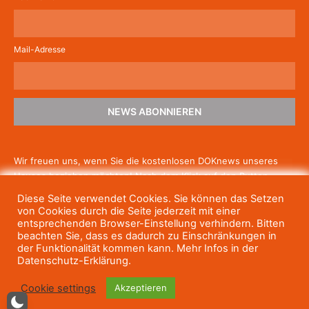
Mail-Adresse
NEWS ABONNIEREN
Wir freuen uns, wenn Sie die kostenlosen DOKnews unseres
Hauses beziehen möchten! Nach dem Klick auf den Button
schicken wir Ihnen eine E-Mail mit einem Link zur Bestätigung,
Diese Seite verwendet Cookies. Sie können das Setzen
um die Newsletter-Anmeldung abzuschließen. Wenn Sie unsere
von Cookies durch die Seite jederzeit mit einer
Gratis-News irgendwann nicht mehr erhalten wollen, können
entsprechenden Browser-Einstellung verhindern. Bitten
beachten Sie, dass es dadurch zu Einschränkungen in
Sie
sich jederzeit einfach wieder abmelden.
der Funktionalität kommen kann. Mehr Infos in der
Datenschutz-Erklärung.
Cookie settings
Akzeptieren
© Haus des Dokumentarfilms, 2023