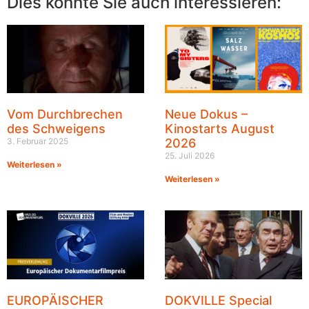
Dies könnte Sie auch interessieren:
Vom Durchbrechen
Neue Dokus –
des Schweigens
Kinostarts August
3. Februar 2025
2026
25. Juli 2026
Weiterlesen »
Weiterlesen »
EUROPÄISCHER
DOKVILLE Special