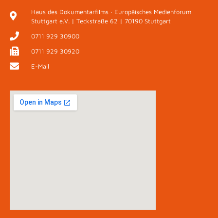
Haus des Dokumentarfilms · Europäisches Medienforum
Stuttgart e.V. | Teckstraße 62 | 70190 Stuttgart
0711 929 30900
0711 929 30920
E-Mail