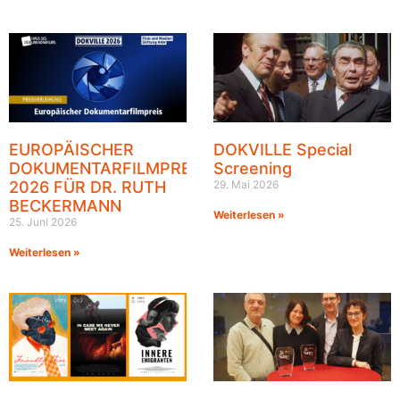
EUROPÄISCHER
DOKVILLE Special
DOKUMENTARFILMPREIS
Screening
2026 FÜR DR. RUTH
29. Mai 2026
BECKERMANN
Weiterlesen »
25. Juni 2026
Weiterlesen »