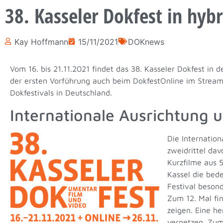
38. Kasseler Dokfest in hyb
Kay Hoffmann
15/11/2021
DOKnews
Vom 16. bis 21.11.2021 findet das 38. Kasseler Dokfest in 
der ersten Vorführung auch beim DokfestOnline im Stream 
Dokfestivals in Deutschland.
Internationale Ausrichtung
Die Internation
zweidrittel da
Kurzfilme aus 
Kassel die bed
Festival beson
Zum 12. Mal fi
zeigen. Eine h
vernetzen. Zum