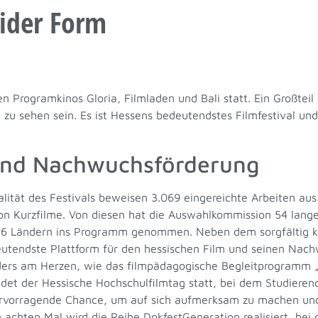
rider Form
den Programkinos Gloria, Filmladen und Bali statt. Ein Großte
zu sehen sein. Es ist Hessens bedeutendstes Filmfestival und
 und Nachwuchsförderung
alität des Festivals beweisen 3.069 eingereichte Arbeiten au
von Kurzfilme. Von diesen hat die Auswahlkommission 54 lan
56 Ländern ins Programm genommen. Neben dem sorgfältig k
eutendste Plattform für den hessischen Film und seinen Nach
ders am Herzen, wie das filmpädagogische Begleitprogramm „j
ndet der Hessische Hochschulfilmtag statt, bei dem Studieren
ervorragende Chance, um auf sich aufmerksam zu machen und 
 achten Mal wird die Reihe DokfestGeneration realisiert, bei