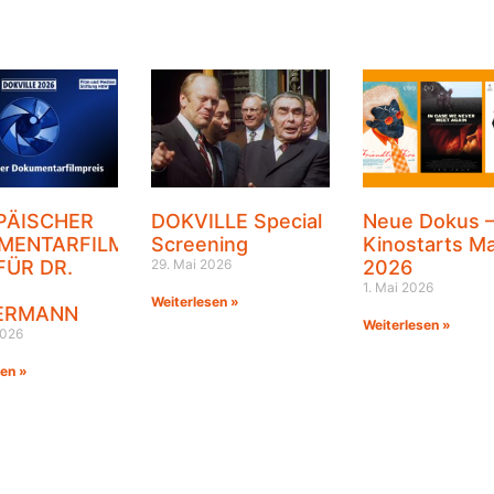
PÄISCHER
DOKVILLE Special
Neue Dokus 
MENTARFILMPREIS
Screening
Kinostarts Ma
FÜR DR.
29. Mai 2026
2026
1. Mai 2026
Weiterlesen »
ERMANN
Weiterlesen »
2026
sen »