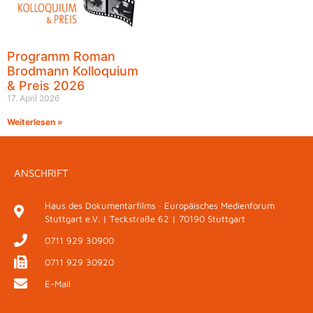
Programm Roman
Brodmann Kolloquium
& Preis 2026
17. April 2026
Weiterlesen »
ANSCHRIFT
Haus des Dokumentarfilms · Europäisches Medienforum
Stuttgart e.V. | Teckstraße 62 | 70190 Stuttgart
0711 929 30900
0711 929 30920
E-Mail