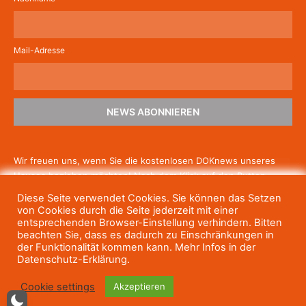
Mail-Adresse
NEWS ABONNIEREN
Wir freuen uns, wenn Sie die kostenlosen DOKnews unseres
Hauses beziehen möchten! Nach dem Klick auf den Button
schicken wir Ihnen eine E-Mail mit einem Link zur Bestätigung,
Diese Seite verwendet Cookies. Sie können das Setzen
um die Newsletter-Anmeldung abzuschließen. Wenn Sie unsere
von Cookies durch die Seite jederzeit mit einer
Gratis-News irgendwann nicht mehr erhalten wollen, können
entsprechenden Browser-Einstellung verhindern. Bitten
beachten Sie, dass es dadurch zu Einschränkungen in
Sie
sich jederzeit einfach wieder abmelden.
der Funktionalität kommen kann. Mehr Infos in der
Datenschutz-Erklärung.
Cookie settings
Akzeptieren
© Haus des Dokumentarfilms, 2023