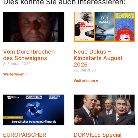
Dies könnte Sie auch interessieren:
Vom Durchbrechen
Neue Dokus –
des Schweigens
Kinostarts August
3. Februar 2025
2026
25. Juli 2026
Weiterlesen »
Weiterlesen »
EUROPÄISCHER
DOKVILLE Special