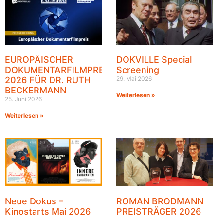
EUROPÄISCHER
DOKVILLE Special
DOKUMENTARFILMPREIS
Screening
2026 FÜR DR. RUTH
29. Mai 2026
BECKERMANN
Weiterlesen »
25. Juni 2026
Weiterlesen »
Neue Dokus –
ROMAN BRODMANN
Kinostarts Mai 2026
PREISTRÄGER 2026