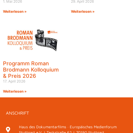
1. Mai 2026
29. April 2026
Weiterlesen »
Weiterlesen »
Programm Roman
Brodmann Kolloquium
& Preis 2026
17. April 2026
Weiterlesen »
ANSCHRIFT
Haus des Dokumentarfilms · Europäisches Medienforum
Stuttgart e.V. | Teckstraße 62 | 70190 Stuttgart