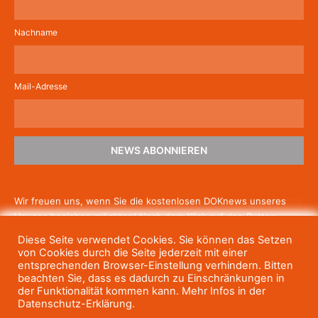
Nachname
Mail-Adresse
NEWS ABONNIEREN
Wir freuen uns, wenn Sie die kostenlosen DOKnews unseres
Hauses beziehen möchten! Nach dem Klick auf den Button
schicken wir Ihnen eine E-Mail mit einem Link zur Bestätigung,
Diese Seite verwendet Cookies. Sie können das Setzen
um die Newsletter-Anmeldung abzuschließen. Wenn Sie unsere
von Cookies durch die Seite jederzeit mit einer
Gratis-News irgendwann nicht mehr erhalten wollen, können
entsprechenden Browser-Einstellung verhindern. Bitten
beachten Sie, dass es dadurch zu Einschränkungen in
Sie
sich jederzeit einfach wieder abmelden.
der Funktionalität kommen kann. Mehr Infos in der
Datenschutz-Erklärung.