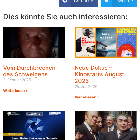
FACEBOOK
TWITTER
Dies könnte Sie auch interessieren:
Vom Durchbrechen
Neue Dokus –
des Schweigens
Kinostarts August
3. Februar 2025
2026
25. Juli 2026
Weiterlesen »
Weiterlesen »