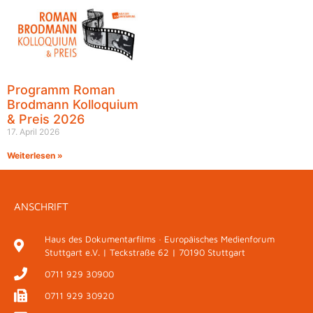
Programm Roman
Brodmann Kolloquium
& Preis 2026
17. April 2026
Weiterlesen »
ANSCHRIFT
Haus des Dokumentarfilms · Europäisches Medienforum
Stuttgart e.V. | Teckstraße 62 | 70190 Stuttgart
0711 929 30900
0711 929 30920