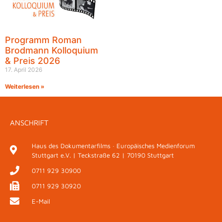
Programm Roman
Brodmann Kolloquium
& Preis 2026
17. April 2026
Weiterlesen »
ANSCHRIFT
Haus des Dokumentarfilms · Europäisches Medienforum
Stuttgart e.V. | Teckstraße 62 | 70190 Stuttgart
0711 929 30900
0711 929 30920
E-Mail