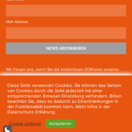
Mail-Adresse
NEWS ABONNIEREN
Wir freuen uns, wenn Sie die kostenlosen DOKnews unseres
Hauses beziehen möchten! Nach dem Klick auf den Button
schicken wir Ihnen eine E-Mail mit einem Link zur Bestätigung,
Diese Seite verwendet Cookies. Sie können das Setzen
um die Newsletter-Anmeldung abzuschließen. Wenn Sie unsere
von Cookies durch die Seite jederzeit mit einer
Gratis-News irgendwann nicht mehr erhalten wollen, können
entsprechenden Browser-Einstellung verhindern. Bitten
beachten Sie, dass es dadurch zu Einschränkungen in
Sie
sich jederzeit einfach wieder abmelden.
der Funktionalität kommen kann. Mehr Infos in der
Datenschutz-Erklärung.
Cookie settings
Akzeptieren
© Haus des Dokumentarfilms, 2023