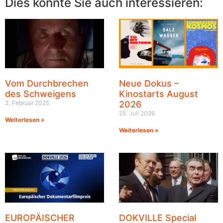
Dies könnte Sie auch interessieren:
Vom Durchbrechen
Neue Dokus –
des Schweigens
Kinostarts August
3. Februar 2025
2026
25. Juli 2026
Weiterlesen »
Weiterlesen »
EUROPÄISCHER
DOKVILLE Special