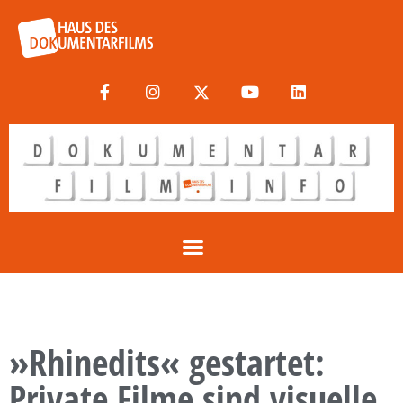
»Rhinedits« gestartet:
Private Filme sind visuelle