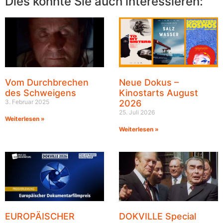
Dies könnte Sie auch interessieren:
Vom Durchbrechen
Neue Dokus –
des Schweigens
Kinostarts August
3. Februar 2025
2026
25. Juli 2026
Weiterlesen »
Weiterlesen »
EUROPÄISCHER
DOKVILLE Special