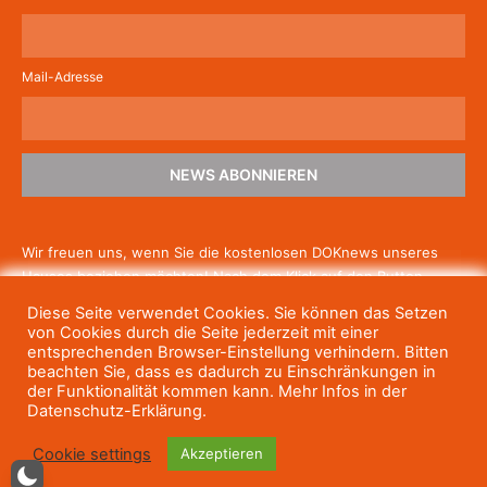
Mail-Adresse
NEWS ABONNIEREN
Wir freuen uns, wenn Sie die kostenlosen DOKnews unseres
Hauses beziehen möchten! Nach dem Klick auf den Button
schicken wir Ihnen eine E-Mail mit einem Link zur Bestätigung,
Diese Seite verwendet Cookies. Sie können das Setzen
um die Newsletter-Anmeldung abzuschließen. Wenn Sie unsere
von Cookies durch die Seite jederzeit mit einer
Gratis-News irgendwann nicht mehr erhalten wollen, können
entsprechenden Browser-Einstellung verhindern. Bitten
beachten Sie, dass es dadurch zu Einschränkungen in
Sie
sich jederzeit einfach wieder abmelden.
der Funktionalität kommen kann. Mehr Infos in der
Datenschutz-Erklärung.
Cookie settings
Akzeptieren
© Haus des Dokumentarfilms, 2023