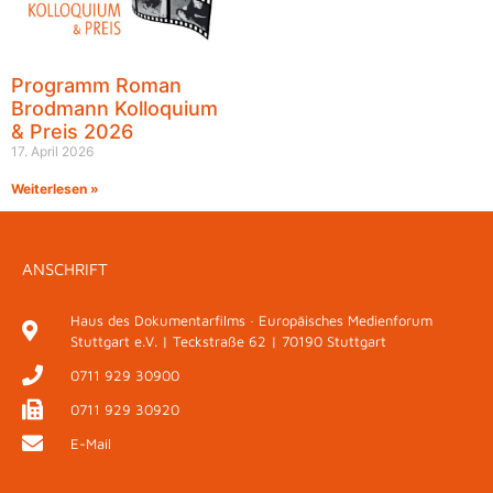
Programm Roman
Brodmann Kolloquium
& Preis 2026
17. April 2026
Weiterlesen »
ANSCHRIFT
Haus des Dokumentarfilms · Europäisches Medienforum
Stuttgart e.V. | Teckstraße 62 | 70190 Stuttgart
0711 929 30900
0711 929 30920
E-Mail