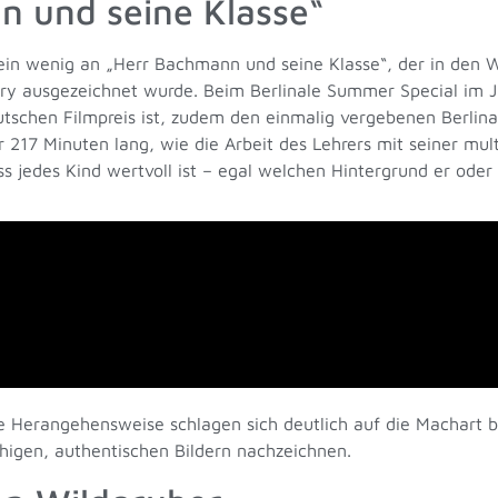
n und seine Klasse“
in wenig an „Herr Bachmann und seine Klasse“, der in den W
ury ausgezeichnet wurde. Beim Berlinale Summer Special im 
schen Filmpreis ist, zudem den einmalig vergebenen Berlina
 217 Minuten lang, wie die Arbeit des Lehrers mit seiner mult
 jedes Kind wertvoll ist – egal welchen Hintergrund er oder 
Herangehensweise schlagen sich deutlich auf die Machart be
higen, authentischen Bildern nachzeichnen.