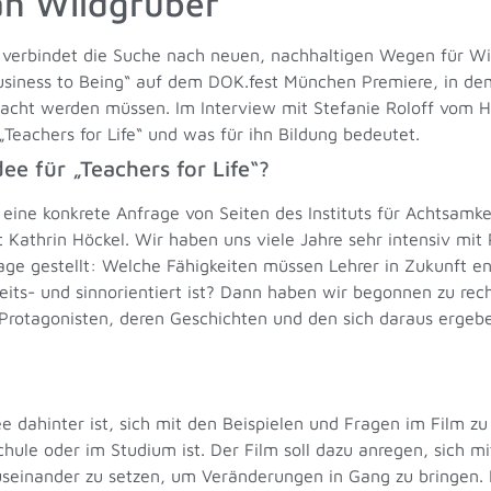
ian Wildgruber
 verbindet die Suche nach neuen, nachhaltigen Wegen für Wir
usiness to Being“ auf dem DOK.fest München Premiere, in dem
dacht werden müssen. Im Interview mit Stefanie Roloff vom 
Teachers for Life“ und was für ihn Bildung bedeutet.
e für „Teachers for Life“?
eine konkrete Anfrage von Seiten des Instituts für Achtsamk
thrin Höckel. Wir haben uns viele Jahre sehr intensiv mit 
Frage gestellt: Welche Fähigkeiten müssen Lehrer in Zukunft 
eits- und sinnorientiert ist? Dann haben wir begonnen zu rec
Protagonisten, deren Geschichten und den sich daraus ergebe
e dahinter ist, sich mit den Beispielen und Fragen im Film zu
chule oder im Studium ist. Der Film soll dazu anregen, sich m
useinander zu setzen, um Veränderungen in Gang zu bringen.