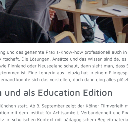
ung und das genannte Praxis-Know-how professionell auch in 
rtschaft. Die Lösungen, Ansätze und das Wissen sind da, es
ie Finnland oder Neuseeland schaut, dann sieht man, dass S
ekommen ist. Eine Lehrerin aus Leipzig hat in einem Filmgesp
mand konnte sich das vorstellen, doch dann ging alles plötzli
m und als Education Edition
nchen statt. Ab 3. September zeigt der Kölner Filmverleih mi
ation mit dem Institut für Achtsamkeit, Verbundenheit und En
tz im schulischen Kontext mit pädagogischem Begleitmateria