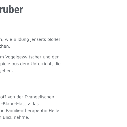
gruber
, wie Bildung jenseits bloßer
chen.
 dem Vogelgezwitscher und den
iele aus dem Unterricht, die
gehen.
hoff von der Evangelischen
nt-Blanc-Massiv das
nd Familientherapeutin Helle
n Blick nähme.