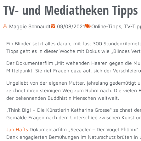
TV- und Mediatheken Tipps
Maggie Schnaudt
09/08/2021
Online-Tipps
,
TV-Tip
Ein Blinder setzt alles daran, mit fast 300 Stundenkilom
Tipps geht es in dieser Woche mit Dokus wie „Blindes Ver
Der Dokumentarfilm „Mit wehenden Haaren gegen die Mullahs
Mittelpunkt. Sie rief Frauen dazu auf, sich der Verschleie
Ungeliebt von der eigenen Mutter, jahrelang gedemütigt u
zeichnet ihren steinigen Weg zum Ruhm nach. Die vielen 
der bekennenden Buddhistin Menschen weltweit.
„Think Big! – Die Künstlerin Katharina Grosse“ zeichnet d
Gemälde Fragen nach dem Unterschied zwischen Kunst u
Jan Hafts
Dokumentarfilm „Seeadler – Der Vogel Phönix“ p
Dank engagierten Bemühungen im Naturschutz brüten in u