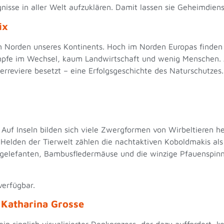
nisse in aller Welt aufzuklären. Damit lassen sie Geheimdien
ix
en Norden unseres Kontinents. Hoch im Norden Europas finden
mpfe im Wechsel, kaum Landwirtschaft und wenig Menschen. A
erreviere besetzt – eine Erfolgsgeschichte des Naturschutzes
. Auf Inseln bilden sich viele Zwergformen von Wirbeltieren h
elden der Tierwelt zählen die nachtaktiven Koboldmakis als 
rgelefanten, Bambusfledermäuse und die winzige Pfauenspinn
erfügbar.
n Katharina Grosse