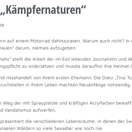
 „Kämpfernaturen“
ps
etern auf einem Motorrad dahinzurasen. Warum auch nicht? I
trauen“ darum, niemals aufzugeben.
“ stellt die Arbeit der im Exil lebenden Journalistin und Akt
rungspflicht zu widersetzen und musste daraufhin ihre Heimat 
nd misshandelt von ihrem ersten Ehemann. Die Doku „Tina Tur
Bruchstellen in ihrem Leben machten Neuanfänge notwendig. 
en Weg der mit Spraypistole und kräftigen Acrylfarben bewaf
nd Vandalismus aufwerfen.
räsentiert die verschiedenen Lebensräume, in denen der Seea
nseren Wäldern so viele Seeadler wie noch nie.