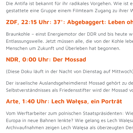
Die Antifa ist bekannt für ihr radikales Vorgehen. Wie ist
gestattete eine Gruppe einem Filmteam Zugang zu ihrer We
ZDF, 22:15 Uhr: 37°: Abgebaggert: Leben o
Braunkohle – einst Energiemotor der DDR und bis heute wi
Entlassungswelle. Jetzt müssen alle, die von der Kohle l
Menschen um Zukunft und Überleben hat begonnen.
NDR, 0:00 Uhr: Der Mossad
(Diese Doku läuft in der Nacht von Dienstag auf Mittwoc
Der israelische Auslandsgeheimdienst Mossad gehört zu de
Selbstverständnisses als Friedensstifter wird der Mossad 
Arte, 1:40 Uhr: Lech Wałęsa, ein Porträt
Vom Werftarbeiter zum polnischen Staatspräsidenten: Wie
Europa in neue Bahnen lenkte? Wie gelang es Lech WaIęsa
Archivaufnahmen zeigen Lech WaIęsa als überzeugten Dem