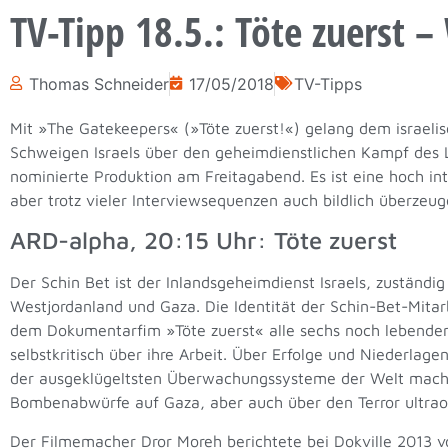
TV-Tipp 18.5.: Töte zuerst –
Thomas Schneider
17/05/2018
TV-Tipps
Mit »The Gatekeepers« (»Töte zuerst!«) gelang dem israeli
Schweigen Israels über den geheimdienstlichen Kampf des L
nominierte Produktion am Freitagabend. Es ist eine hoch in
aber trotz vieler Interviewsequenzen auch bildlich überzeug
ARD-alpha, 20:15 Uhr: Töte zuerst
Der Schin Bet ist der Inlandsgeheimdienst Israels, zuständig
Westjordanland und Gaza. Die Identität der Schin-Bet-Mitarb
dem Dokumentarfim »Töte zuerst« alle sechs noch lebenden
selbstkritisch über ihre Arbeit. Über Erfolge und Niederla
der ausgeklügeltsten Überwachungssysteme der Welt machte
Bombenabwürfe auf Gaza, aber auch über den Terror ultrao
Der Filmemacher Dror Moreh berichtete bei Dokville 2013 