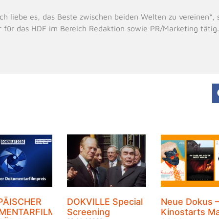
e, ich liebe es, das Beste zwischen beiden Welten zu vereinen“
r für das HDF im Bereich Redaktion sowie PR/Marketing tätig
PÄISCHER
DOKVILLE Special
Neue Dokus 
MENTARFILMPREIS
Screening
Kinostarts Ma