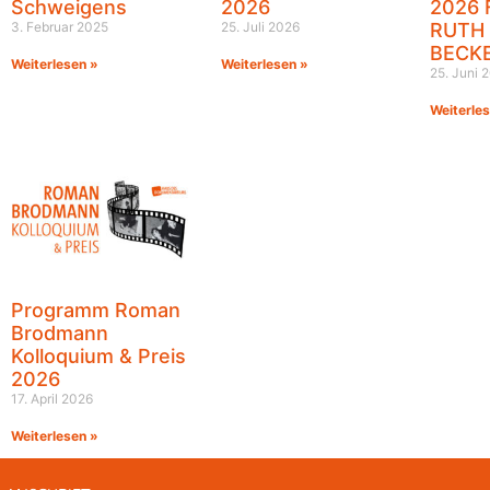
Schweigens
2026
2026 
3. Februar 2025
25. Juli 2026
RUTH
BECK
Weiterlesen »
Weiterlesen »
25. Juni 
Weiterle
Programm Roman
Brodmann
Kolloquium & Preis
2026
17. April 2026
Weiterlesen »