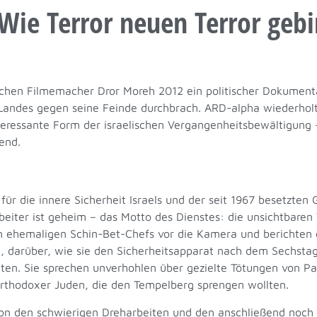
 Wie Terror neuen Terror gebi
schen Filmemacher Dror Moreh 2012 ein politischer Dokumenta
andes gegen seine Feinde durchbrach. ARD-alpha wiederholt 
teressante Form der israelischen Vergangenheitsbewältigung 
end.
 für die innere Sicherheit Israels und der seit 1967 besetzten
eiter ist geheim – das Motto des Dienstes: die unsichtbaren V
 ehemaligen Schin-Bet-Chefs vor die Kamera und berichten 
gen, darüber, wie sie den Sicherheitsapparat nach dem Sechst
n. Sie sprechen unverhohlen über gezielte Tötungen von Pal
rthodoxer Juden, die den Tempelberg sprengen wollten.
von den schwierigen Dreharbeiten und den anschließend noch 