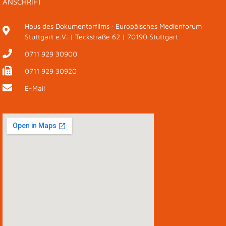
ANSCHRIFT
Haus des Dokumentarfilms · Europäisches Medienforum
Stuttgart e.V. | Teckstraße 62 | 70190 Stuttgart
0711 929 30900
0711 929 30920
E-Mail