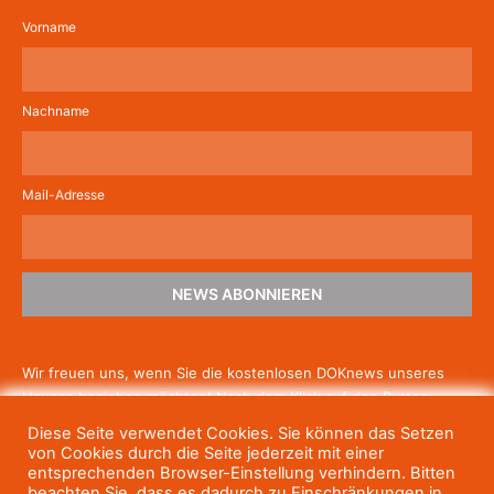
Vorname
Nachname
Mail-Adresse
NEWS ABONNIEREN
Wir freuen uns, wenn Sie die kostenlosen DOKnews unseres
Hauses beziehen möchten! Nach dem Klick auf den Button
schicken wir Ihnen eine E-Mail mit einem Link zur Bestätigung,
Diese Seite verwendet Cookies. Sie können das Setzen
um die Newsletter-Anmeldung abzuschließen. Wenn Sie unsere
von Cookies durch die Seite jederzeit mit einer
Gratis-News irgendwann nicht mehr erhalten wollen, können
entsprechenden Browser-Einstellung verhindern. Bitten
beachten Sie, dass es dadurch zu Einschränkungen in
Sie
sich jederzeit einfach wieder abmelden.