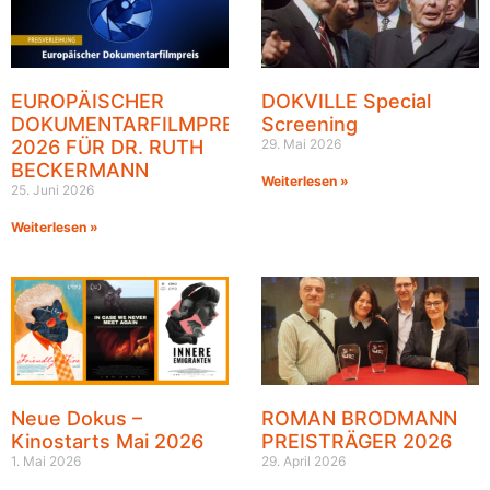
EUROPÄISCHER
DOKVILLE Special
DOKUMENTARFILMPREIS
Screening
2026 FÜR DR. RUTH
29. Mai 2026
BECKERMANN
Weiterlesen »
25. Juni 2026
Weiterlesen »
Neue Dokus –
ROMAN BRODMANN
Kinostarts Mai 2026
PREISTRÄGER 2026
1. Mai 2026
29. April 2026