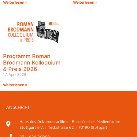
Weiterlesen »
Weiterlesen »
Programm Roman
Brodmann Kolloquium
& Preis 2026
17. April 2026
Weiterlesen »
ANSCHRIFT
Haus des Dokumentarfilms · Europäisches Medienforum
Stuttgart e.V. | Teckstraße 62 | 70190 Stuttgart
0711 929 30900