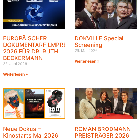
EUROPÄISCHER
DOKVILLE Special
DOKUMENTARFILMPREIS
Screening
2026 FÜR DR. RUTH
29. Mai 2026
BECKERMANN
Weiterlesen »
25. Juni 2026
Weiterlesen »
Neue Dokus –
ROMAN BRODMANN
Kinostarts Mai 2026
PREISTRÄGER 2026