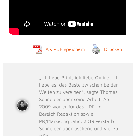
Als PDF speichern
Drucken
„Ich liebe Print, ich liebe Online, ich
liebe es, das Beste zwischen beiden
Welten zu vereinen“, sagte Thomas
Schneider über seine Arbeit. Ab
2009 war er für das HDF im
Bereich Redaktion sowie
PR/Marketing tätig. 2019 verstarb
Schneider überraschend und viel zu
früh.