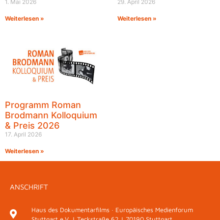
1. Mai 2026
29. April 2026
Weiterlesen »
Weiterlesen »
Programm Roman
Brodmann Kolloquium
& Preis 2026
17. April 2026
Weiterlesen »
ANSCHRIFT
Haus des Dokumentarfilms · Europäisches Medienforum
Stuttgart e.V. | Teckstraße 62 | 70190 Stuttgart