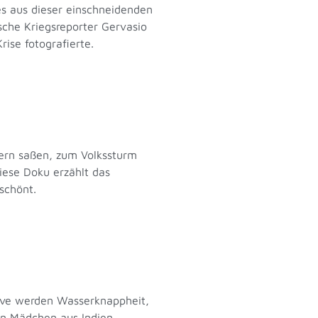
es aus dieser einschneidenden
sche Kriegsreporter Gervasio
Krise fotografierte.
lern saßen, zum Volkssturm
Diese Doku erzählt das
geschönt.
tive werden Wasserknappheit,
en Mädchen aus Indien,