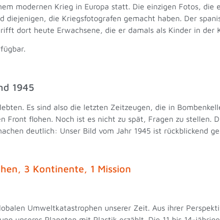
inem modernen Krieg in Europa statt. Die einzigen Fotos, die 
ind diejenigen, die Kriegsfotografen gemacht haben. Der spani
ifft dort heute Erwachsene, die er damals als Kinder in der 
fügbar.
land 1945
ebten. Es sind also die letzten Zeitzeugen, die in Bombenkel
 Front flohen. Noch ist es nicht zu spät, Fragen zu stellen. 
 machen deutlich: Unser Bild vom Jahr 1945 ist rückblickend 
chen, 3 Kontinente, 1 Mission
lobalen Umweltkatastrophen unserer Zeit. Aus ihrer Perspek
g unseres Planeten mit Plastik erzählt. Die 11 bis 14-jährig