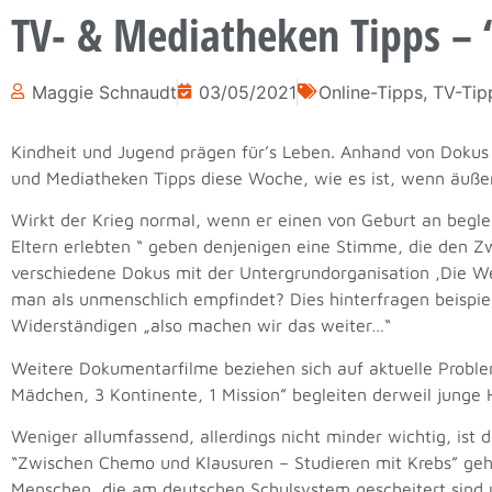
TV- & Mediatheken Tipps – 
Maggie Schnaudt
03/05/2021
Online-Tipps
,
TV-Tip
Kindheit und Jugend prägen für’s Leben. Anhand von Dokus 
und Mediatheken Tipps diese Woche, wie es ist, wenn äuße
Wirkt der Krieg normal, wenn er einen von Geburt an begle
Eltern erlebten “ geben denjenigen eine Stimme, die den Z
verschiedene Dokus mit der Untergrundorganisation ‚Die W
man als unmenschlich empfindet? Dies hinterfragen beispie
Widerständigen „also machen wir das weiter…“
Weitere Dokumentarfilme beziehen sich auf aktuelle Problem
Mädchen, 3 Kontinente, 1 Mission” begleiten derweil jung
Weniger allumfassend, allerdings nicht minder wichtig, ist
“Zwischen Chemo und Klausuren – Studieren mit Krebs” geh
Menschen, die am deutschen Schulsystem gescheitert sind 