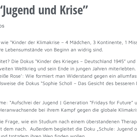
“Jugend und Krise”
ps
wie “Kinder der Klimakrise – 4 Mädchen, 3 Kontinente, 1 Miss
re Lebensumstände von Beginn an widrig sind.
itet? Die Dokus “Kinder des Krieges – Deutschland 1945” und
weiten Weltkrieg und sein Ende in jungen Jahren miterlebten
eiße Rose‘: Wie formiert man Widerstand gegen ein allumfass
lsweise die Dokus “Sophie Scholl – Das Gesicht des besseren
e: “Aufschrei der Jugend | Generation “Fridays for Future” u
e Heranwachsende bei ihrem Kampf gegen die globale Klimakr
 die Frage, wie ein Studium nach einem überstandenen Therap
t dem nach. Außerdem begleitet die Doku „Schule: Jugend o
und trotzdem ihren Weg finden wollen.