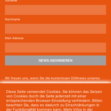
Vorname
Nachname
Mail-Adresse
NEWS ABONNIEREN
Wir freuen uns, wenn Sie die kostenlosen DOKnews unseres
Hauses beziehen möchten! Nach dem Klick auf den Button
schicken wir Ihnen eine E-Mail mit einem Link zur Bestätigung,
Diese Seite verwendet Cookies. Sie können das Setzen
um die Newsletter-Anmeldung abzuschließen. Wenn Sie unsere
von Cookies durch die Seite jederzeit mit einer
Gratis-News irgendwann nicht mehr erhalten wollen, können
entsprechenden Browser-Einstellung verhindern. Bitten
beachten Sie, dass es dadurch zu Einschränkungen in
Sie
sich jederzeit einfach wieder abmelden.
der Funktionalität kommen kann. Mehr Infos in der