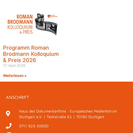
Programm Roman
Brodmann Kolloquium
& Preis 2026
17. April 2026
Weiterlesen »
ANSCHRIFT
Haus des Dokumentarfilms · Europäisches Medienforum
Stuttgart e.V. | Teckstraße 62 | 70190 Stuttgart
0711 929 30900